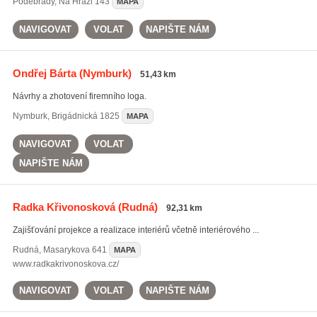
Poděbrady
,
Na Hrázi 143
MAPA
NAVIGOVAT
VOLAT
NAPIŠTE NÁM
Ondřej Bárta
(Nymburk)
51,43 km
Návrhy a zhotovení firemního loga.
Nymburk
,
Brigádnická 1825
MAPA
NAVIGOVAT
VOLAT
NAPIŠTE NÁM
Radka Křivonosková
(Rudná)
92,31 km
Zajišťování projekce a realizace interiérů včetně interiérového ...
Rudná
,
Masarykova 641
MAPA
www.radkakrivonoskova.cz/
NAVIGOVAT
VOLAT
NAPIŠTE NÁM