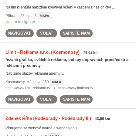
Našim klientům nabízíme kreativní řešení v každém z našich čtyř ...
Příbram
,
28. října 3
MAPA
square-design.cz/
NAVIGOVAT
VOLAT
NAPIŠTE NÁM
Limit - Reklama s.r.o.
(Kosmonosy)
79,62 km
řezaná grafika, světelná reklama, polepy dopravních prostředků a
reklamní předměty
Nabízíme služby reklamní agentury.
Kosmonosy
,
Máchova 859
MAPA
https://www.limit-reklama.cz
https://www.limitmb.cz
NAVIGOVAT
VOLAT
NAPIŠTE NÁM
Zdeněk Říha
(Poděbrady - Poděbrady III)
43,60 km
Věnujeme se webové tvorbě a webdesignu.