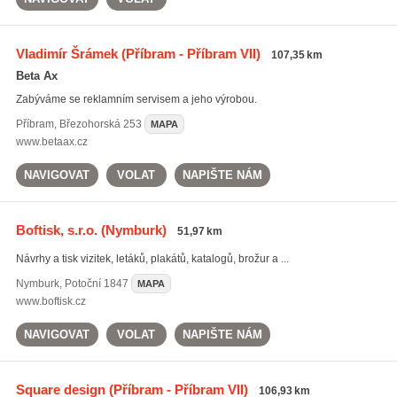
Vladimír Šrámek
(Příbram - Příbram VII)
107,35 km
Beta Ax
Zabýváme se reklamním servisem a jeho výrobou.
Příbram
,
Březohorská 253
MAPA
www.betaax.cz
NAVIGOVAT
VOLAT
NAPIŠTE NÁM
Boftisk, s.r.o.
(Nymburk)
51,97 km
Návrhy a tisk vizitek, letáků, plakátů, katalogů, brožur a ...
Nymburk
,
Potoční 1847
MAPA
www.boftisk.cz
NAVIGOVAT
VOLAT
NAPIŠTE NÁM
Square design
(Příbram - Příbram VII)
106,93 km