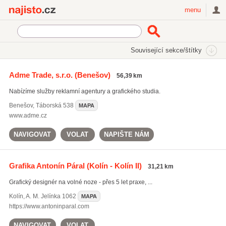
Najisto.cz
menu
SEKCE
ŠTÍTKY
Související sekce/štítky
Najisto.cz
grafické návrhy
Adme Trade, s.r.o.
(Benešov)
56,39 km
grafické návrhy
(2572)
Nabízíme služby reklamní agentury a grafického studia.
tvorba www
(3799)
html prezentace
(1804)
Benešov
,
Táborská 538
MAPA
www.adme.cz
Všechny související štítky
NAVIGOVAT
VOLAT
NAPIŠTE NÁM
Grafika Antonín Páral
(Kolín - Kolín II)
31,21 km
Grafický designér na volné noze - přes 5 let praxe, ...
Kolín
,
A. M. Jelínka 1062
MAPA
https://www.antoninparal.com
NAVIGOVAT
VOLAT