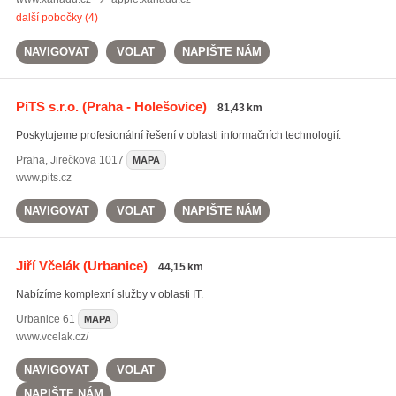
další pobočky (4)
NAVIGOVAT
VOLAT
NAPIŠTE NÁM
PiTS s.r.o.
(Praha - Holešovice)
81,43 km
Poskytujeme profesionální řešení v oblasti informačních technologií.
Praha
,
Jirečkova 1017
MAPA
www.pits.cz
NAVIGOVAT
VOLAT
NAPIŠTE NÁM
Jiří Včelák
(Urbanice)
44,15 km
Nabízíme komplexní služby v oblasti IT.
Urbanice
61
MAPA
www.vcelak.cz/
NAVIGOVAT
VOLAT
NAPIŠTE NÁM