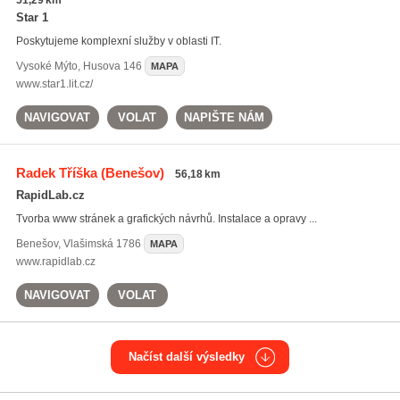
51,29 km
Star 1
Poskytujeme komplexní služby v oblasti IT.
Vysoké Mýto
,
Husova 146
MAPA
www.star1.lit.cz/
NAVIGOVAT
VOLAT
NAPIŠTE NÁM
Radek Tříška
(Benešov)
56,18 km
RapidLab.cz
Tvorba www stránek a grafických návrhů. Instalace a opravy ...
Benešov
,
Vlašimská 1786
MAPA
www.rapidlab.cz
NAVIGOVAT
VOLAT
Načíst další výsledky