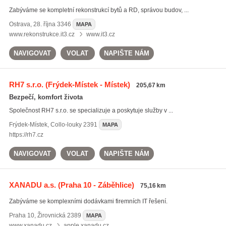
Zabýváme se kompletní rekonstrukcí bytů a RD, správou budov, ...
Ostrava
,
28. října 3346
MAPA
www.rekonstrukce.it3.cz
www.it3.cz
NAVIGOVAT
VOLAT
NAPIŠTE NÁM
RH7 s.r.o.
(Frýdek-Místek - Místek)
205,67 km
Bezpečí, komfort života
Společnost RH7 s.r.o. se specializuje a poskytuje služby v ...
Frýdek-Místek
,
Collo-louky 2391
MAPA
https://rh7.cz
NAVIGOVAT
VOLAT
NAPIŠTE NÁM
XANADU a.s.
(Praha 10 - Záběhlice)
75,16 km
Zabýváme se komplexními dodávkami firemních IT řešení.
Praha 10
,
Žirovnická 2389
MAPA
www.xanadu.cz
apple.xanadu.cz