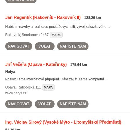
Jan Regentík
(Rakovník - Rakovník II)
128,29 km
Nabízím návrhy a realizace počítačových sítí, vývoj zakázkového ...
Rakovník
,
Smetanova 2487
MAPA
NAVIGOVAT
VOLAT
NAPIŠTE NÁM
Jiří Večeřa
(Opava - Kateřinky)
175,64 km
Netyx
Poskytujeme internetové připojení. Dále zajišťujeme kompletní ...
Opava
,
Ratibořská 111
MAPA
www.netyx.cz
NAVIGOVAT
VOLAT
NAPIŠTE NÁM
Ing. Václav Sirový
(Vysoké Mýto - Litomyšlské Předměstí)