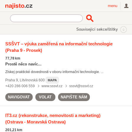
Najisto.cz
menu
SEKCE
ŠTÍTKY
Související sekce/štítky
Najisto.cz
IT služby
SSŠVT – výuka zaměřená na informační technologie
(Praha 9 - Prosek)
IT služby
(617)
správa počítačových sítí
(1332)
77,78 km
IT infastruktura
(392)
Prostě něco navíc...
Získej praktické dovednosti v oboru informační technologie. ...
Všechny související štítky
Praha 9
,
Litvínovská 600
MAPA
+420 286 006 559
www.sssvt.cz
sssvt@sssvt.cz
NAVIGOVAT
VOLAT
NAPIŠTE NÁM
IT3.cz (rekonstrukce, nemovitosti a marketing)
(Ostrava - Moravská Ostrava)
201,21 km