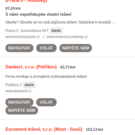
(Praha 5 - Stodůlky)
87,20 km
S námi nepotřebujete vlastní lešení
Stavíte? Obraťte se na naši půjčovnu lešení. Nabízíme k montáži ...
Praha 5
,
Jeremiášova 947
MAPA
www.lesenivpraze.cz
www.lesenirozumberg.cz
NAVIGOVAT
VOLAT
NAPIŠTE NÁM
Danbert, s.r.o.
(Petříkov)
62,73 km
Firma montuje a pronajímá rychlostavitelné lešení.
Petříkov
2
MAPA
www.danbert.cz
NAVIGOVAT
VOLAT
NAPIŠTE NÁM
Euromont lešení, s.r.o.
(Most - Souš)
153,13 km