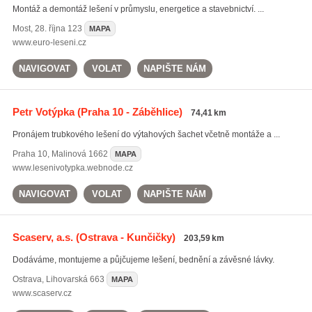
Montáž a demontáž lešení v průmyslu, energetice a stavebnictví. ...
Most
,
28. října 123
MAPA
www.euro-leseni.cz
NAVIGOVAT
VOLAT
NAPIŠTE NÁM
Petr Votýpka
(Praha 10 - Záběhlice)
74,41 km
Pronájem trubkového lešení do výtahových šachet včetně montáže a ...
Praha 10
,
Malinová 1662
MAPA
www.lesenivotypka.webnode.cz
NAVIGOVAT
VOLAT
NAPIŠTE NÁM
Scaserv, a.s.
(Ostrava - Kunčičky)
203,59 km
Dodáváme, montujeme a půjčujeme lešení, bednění a závěsné lávky.
Ostrava
,
Lihovarská 663
MAPA
www.scaserv.cz