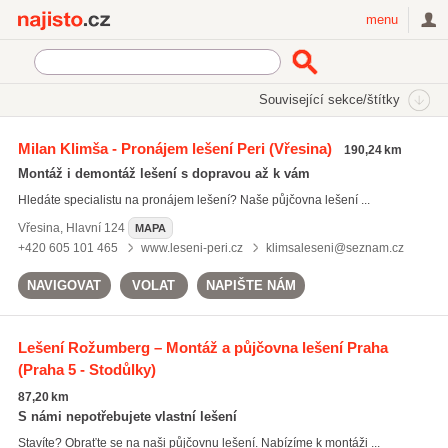
Najisto.cz
menu
SEKCE
ŠTÍTKY
Související sekce/štítky
Najisto.cz
montáž lešení
Milan Klimša - Pronájem lešení Peri
(Vřesina)
190,24 km
montáž lešení
(269)
Montáž i demontáž lešení s dopravou až k vám
pojízdné lešení
(219)
Hledáte specialistu na pronájem lešení? Naše půjčovna lešení ...
pronájem lešení
(259)
Vřesina
,
Hlavní 124
MAPA
Všechny související štítky
+420 605 101 465
www.leseni-peri.cz
klimsaleseni@seznam.cz
NAVIGOVAT
VOLAT
NAPIŠTE NÁM
Lešení Rožumberg – Montáž a půjčovna lešení Praha
(Praha 5 - Stodůlky)
87,20 km
S námi nepotřebujete vlastní lešení
Stavíte? Obraťte se na naši půjčovnu lešení. Nabízíme k montáži ...