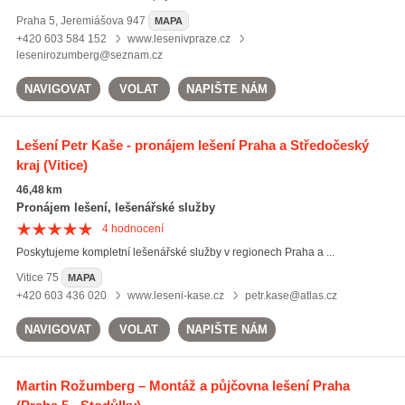
Praha 5
,
Jeremiášova 947
MAPA
+420 603 584 152
www.lesenivpraze.cz
lesenirozumberg@seznam.cz
NAVIGOVAT
VOLAT
NAPIŠTE NÁM
Lešení Petr Kaše - pronájem lešení Praha a Středočeský
kraj
(Vitice)
46,48 km
Pronájem lešení, lešenářské služby
4
hodnocení
Poskytujeme kompletní lešenářské služby v regionech Praha a ...
Vitice
75
MAPA
+420 603 436 020
www.leseni-kase.cz
petr.kase@atlas.cz
NAVIGOVAT
VOLAT
NAPIŠTE NÁM
Martin Rožumberg – Montáž a půjčovna lešení Praha