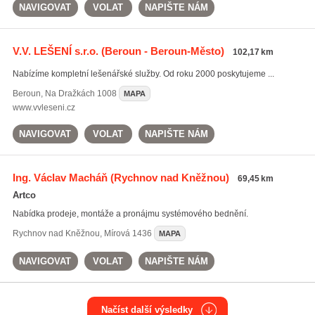
NAVIGOVAT
VOLAT
NAPIŠTE NÁM
V.V. LEŠENÍ s.r.o.
(Beroun - Beroun-Město)
102,17 km
Nabízíme kompletní lešenářské služby. Od roku 2000 poskytujeme ...
Beroun
,
Na Dražkách 1008
MAPA
www.vvleseni.cz
NAVIGOVAT
VOLAT
NAPIŠTE NÁM
Ing. Václav Macháň
(Rychnov nad Kněžnou)
69,45 km
Artco
Nabídka prodeje, montáže a pronájmu systémového bednění.
Rychnov nad Kněžnou
,
Mírová 1436
MAPA
NAVIGOVAT
VOLAT
NAPIŠTE NÁM
Načíst další výsledky