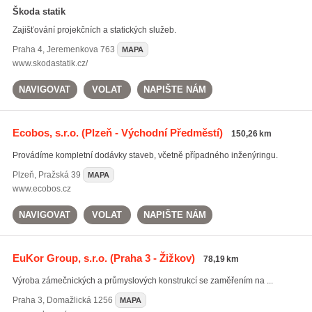
Škoda statik
Zajišťování projekčních a statických služeb.
Praha 4
,
Jeremenkova 763
MAPA
www.skodastatik.cz/
NAVIGOVAT
VOLAT
NAPIŠTE NÁM
Ecobos, s.r.o.
(Plzeň - Východní Předměstí)
150,26 km
Provádíme kompletní dodávky staveb, včetně případného inženýringu.
Plzeň
,
Pražská 39
MAPA
www.ecobos.cz
NAVIGOVAT
VOLAT
NAPIŠTE NÁM
EuKor Group, s.r.o.
(Praha 3 - Žižkov)
78,19 km
Výroba zámečnických a průmyslových konstrukcí se zaměřením na ...
Praha 3
,
Domažlická 1256
MAPA