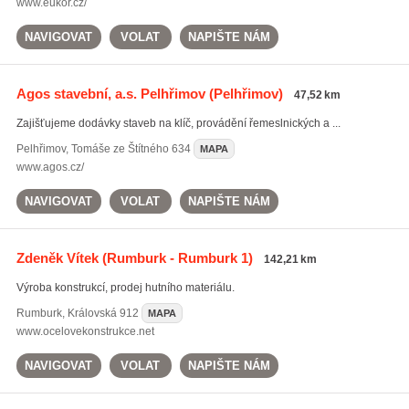
www.eukor.cz/
NAVIGOVAT
VOLAT
NAPIŠTE NÁM
Agos stavební, a.s. Pelhřimov
(Pelhřimov)
47,52 km
Zajišťujeme dodávky staveb na klíč, provádění řemeslnických a ...
Pelhřimov
,
Tomáše ze Štítného 634
MAPA
www.agos.cz/
NAVIGOVAT
VOLAT
NAPIŠTE NÁM
Zdeněk Vítek
(Rumburk - Rumburk 1)
142,21 km
Výroba konstrukcí, prodej hutního materiálu.
Rumburk
,
Královská 912
MAPA
www.ocelovekonstrukce.net
NAVIGOVAT
VOLAT
NAPIŠTE NÁM