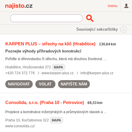
Najisto.cz
menu
SEKCE
ŠTÍTKY
Související sekce/štítky
Najisto.cz
nosné konstrukce
KARPEN PLUS – střechy na klíč
(Hrabětice)
130,64 km
nosné konstrukce
(34)
Poznejte výhody příhradových konstrukcí
konstrukce z oceli
(620)
Pořiďte si dřevostavbu či střechu, která má dlouhou životnost. ...
kovové konstrukce
(701)
Hrabětice
,
Hrušovanská 372
MAPA
Všechny související štítky
+420 724 372 776
www.karpen-plus.cz
info@karpen-plus.cz
NAVIGOVAT
VOLAT
NAPIŠTE NÁM
Consolida, s.r.o.
(Praha 10 - Petrovice)
69,33 km
Projekce a konstrukce inženýrských a průmyslových staveb a ...
Praha 10
,
Kurčatovova 322
MAPA
www.consolida.cz/