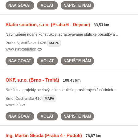
NAVIGOVAT
VOLAT
NAPIŠTE NÁM
Static solution, s.r.o.
(Praha 6 - Dejvice)
83,53 km
Navrhujeme nosné konstrukce, zpracováváme statické posudky a ...
Praha 6
,
Velflíkova 1428
MAPA
www.staticsolution.cz/
NAVIGOVAT
VOLAT
NAPIŠTE NÁM
OKF, s.r.o.
(Brno - Trnitá)
108,43 km
Nabízíme projekty ocelových konstrukcí a prosklených fasádních ...
Brno
,
Čechyňská 416
MAPA
www.okf.cz/
NAVIGOVAT
VOLAT
NAPIŠTE NÁM
Ing. Martin Škoda
(Praha 4 - Podolí)
78,87 km