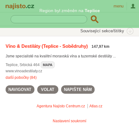
Najisto.cz
menu
Region byl změněn na
Teplice
SEKCE
ŠTÍTKY
Související sekce/štítky
Najisto.cz
obaly na víno
Víno & Destiláty
(Teplice - Sobědruhy)
147,97 km
alkoholické nápoje
(5041)
Jsme specialisté na kvalitní moravská vína a tuzemské destiláty ...
vinné mošty
(93)
obaly na víno
(106)
Teplice
,
Srbická 464
MAPA
www.vinoadestilaty.cz
Všechny související štítky
další pobočky (84)
NAVIGOVAT
VOLAT
NAPIŠTE NÁM
Agentura Najisto
Centrum.cz
Atlas.cz
Nastavení soukromí