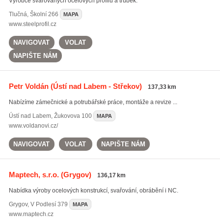
Výrobce svařovaných ocelových profilů a trubek.
Tlučná
,
Školní 266
MAPA
www.steelprofil.cz
NAVIGOVAT
VOLAT
NAPIŠTE NÁM
Petr Voldán
(Ústí nad Labem - Střekov)
137,33 km
Nabízíme zámečnické a potrubářské práce, montáže a revize ...
Ústí nad Labem
,
Žukovova 100
MAPA
www.voldanovi.cz/
NAVIGOVAT
VOLAT
NAPIŠTE NÁM
Maptech, s.r.o.
(Grygov)
136,17 km
Nabídka výroby ocelových konstrukcí, svařování, obrábění i NC.
Grygov
,
V Podlesí 379
MAPA
www.maptech.cz