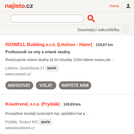
Najisto.cz
menu
SEKCE
ŠTÍTKY
Související sekce/štítky
Najisto.cz
opláštění budov
ISOWELL Building s.r.o.
(Litvínov - Hamr)
159,87 km
opláštění budov
(157)
Profesionál na vrty a vrtané studny
zámečnické služby
(2409)
Realizujeme vrtané studny až do hloubky 150m.Máme malou,ale ...
kovové konstrukce
(701)
Litvínov
,
Jandečkova 37
MAPA
Všechny související štítky
www.isowell.cz/
NAVIGOVAT
VOLAT
NAPIŠTE NÁM
Kovotrend, s.r.o.
(Fryšták)
169,69 km
Provádíme montáž ocelových hal, opláštění hal a ...
Fryšták
,
Tovární 402
MAPA
www.kovotrend.cz