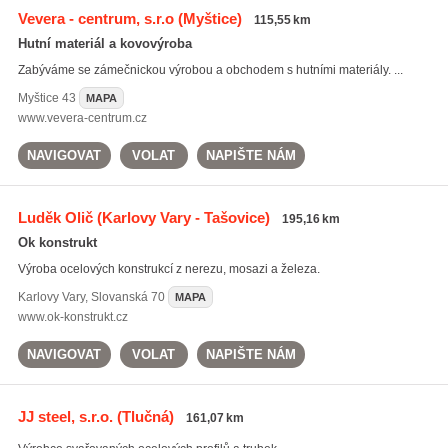
Vevera - centrum, s.r.o
(Myštice)
115,55 km
Hutní materiál a kovovýroba
Zabýváme se zámečnickou výrobou a obchodem s hutními materiály. ...
Myštice
43
MAPA
www.vevera-centrum.cz
NAVIGOVAT
VOLAT
NAPIŠTE NÁM
Luděk Olič
(Karlovy Vary - Tašovice)
195,16 km
Ok konstrukt
Výroba ocelových konstrukcí z nerezu, mosazi a železa.
Karlovy Vary
,
Slovanská 70
MAPA
www.ok-konstrukt.cz
NAVIGOVAT
VOLAT
NAPIŠTE NÁM
JJ steel, s.r.o.
(Tlučná)
161,07 km