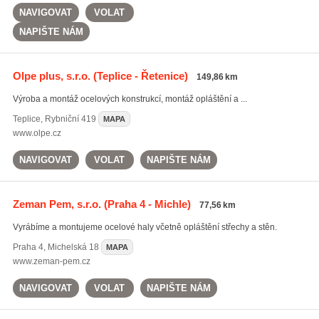
NAVIGOVAT
VOLAT
NAPIŠTE NÁM
Olpe plus, s.r.o.
(Teplice - Řetenice)
149,86 km
Výroba a montáž ocelových konstrukcí, montáž opláštění a ...
Teplice
,
Rybniční 419
MAPA
www.olpe.cz
NAVIGOVAT
VOLAT
NAPIŠTE NÁM
Zeman Pem, s.r.o.
(Praha 4 - Michle)
77,56 km
Vyrábíme a montujeme ocelové haly včetně opláštění střechy a stěn.
Praha 4
,
Michelská 18
MAPA
www.zeman-pem.cz
NAVIGOVAT
VOLAT
NAPIŠTE NÁM