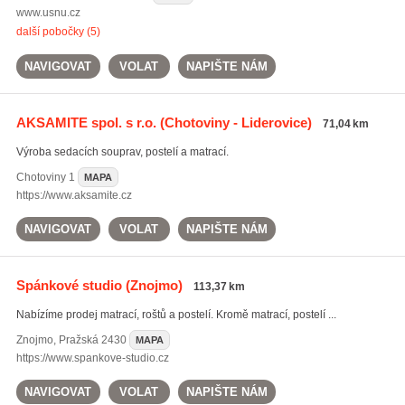
www.usnu.cz
další pobočky (5)
NAVIGOVAT
VOLAT
NAPIŠTE NÁM
AKSAMITE spol. s r.o.
(Chotoviny - Liderovice)
71,04 km
Výroba sedacích souprav, postelí a matrací.
Chotoviny
1
MAPA
https://www.aksamite.cz
NAVIGOVAT
VOLAT
NAPIŠTE NÁM
Spánkové studio
(Znojmo)
113,37 km
Nabízíme prodej matrací, roštů a postelí. Kromě matrací, postelí ...
Znojmo
,
Pražská 2430
MAPA
https://www.spankove-studio.cz
NAVIGOVAT
VOLAT
NAPIŠTE NÁM