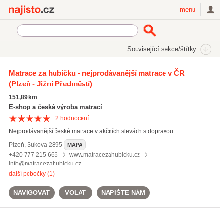
Najisto.cz
menu
SEKCE
ŠTÍTKY
Související sekce/štítky
Najisto.cz
pěnové matrace
Matrace za hubičku - nejprodávanější matrace v ČR
(Plzeň - Jižní Předměstí)
pěnové matrace
(154)
zdravotní matrace
(264)
151,89 km
pružinové matrace
(92)
E-shop a česká výroba matrací
2
hodnocení
Všechny související štítky
Nejprodávanější české matrace v akčních slevách s dopravou ...
Plzeň
,
Sukova 2895
MAPA
+420 777 215 666
www.matracezahubicku.cz
info@matracezahubicku.cz
další pobočky (1)
NAVIGOVAT
VOLAT
NAPIŠTE NÁM