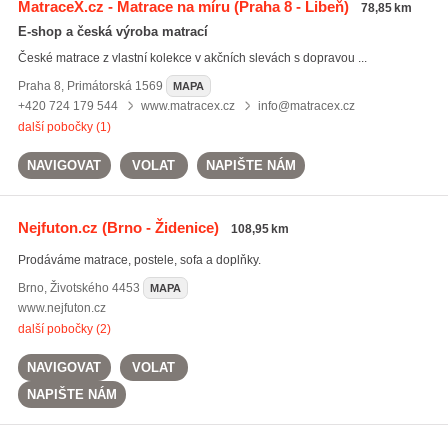
MatraceX.cz - Matrace na míru
(Praha 8 - Libeň)
78,85 km
E-shop a česká výroba matrací
České matrace z vlastní kolekce v akčních slevách s dopravou ...
Praha 8
,
Primátorská 1569
MAPA
+420 724 179 544
www.matracex.cz
info@matracex.cz
další pobočky (1)
NAVIGOVAT
VOLAT
NAPIŠTE NÁM
Nejfuton.cz
(Brno - Židenice)
108,95 km
Prodáváme matrace, postele, sofa a doplňky.
Brno
,
Životského 4453
MAPA
www.nejfuton.cz
další pobočky (2)
NAVIGOVAT
VOLAT
NAPIŠTE NÁM