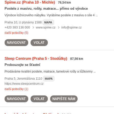
Spíme.cz
(Praha 10 - Michle)
76,54 km
Postele z masivu, rošty, matrace... přímo od výrobce
Výrobce ložnicového nábytku. Vyrábíme postele z masivu o síle 4 ...
Praha 10
,
U plynárny 1588
MAPA
+420 383 136 000
www.spime.cz
info@spime.cz
další pobočky (5)
NAVIGOVAT
VOLAT
Sleep Centrum
(Praha 5 - Stodůlky)
87,56 km
Probouzejte se šťastní
Prodáváme kvalitní postele, matrace, lamelové rošty a lůžkoviny ...
Praha 5
,
Jeremiášova 1110
MAPA
https://www.sleepcentrum.cz
další pobočky (1)
NAVIGOVAT
VOLAT
NAPIŠTE NÁM