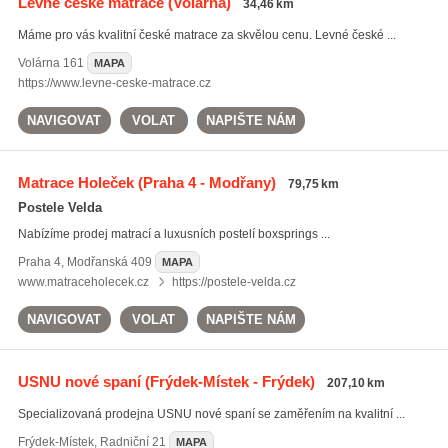
Levné české matrace
(Volárna)
34,46 km
Máme pro vás kvalitní české matrace za skvělou cenu. Levné české ...
Volárna
161
MAPA
https://www.levne-ceske-matrace.cz
NAVIGOVAT
VOLAT
NAPIŠTE NÁM
Matrace Holeček
(Praha 4 - Modřany)
79,75 km
Postele Velda
Nabízíme prodej matrací a luxusních postelí boxsprings ...
Praha 4
,
Modřanská 409
MAPA
www.matraceholecek.cz
https://postele-velda.cz
NAVIGOVAT
VOLAT
NAPIŠTE NÁM
USNU nové spaní
(Frýdek-Místek - Frýdek)
207,10 km
Specializovaná prodejna USNU nové spaní se zaměřením na kvalitní ...
Frýdek-Místek
,
Radniční 21
MAPA