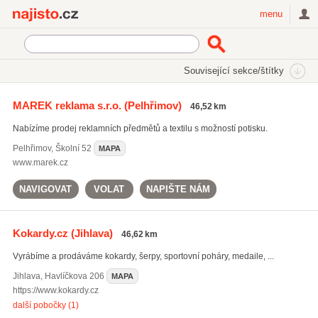
Najisto.cz
menu
SEKCE
ŠTÍTKY
Související sekce/štítky
Najisto.cz
potisk hrnků
MAREK reklama s.r.o.
(Pelhřimov)
46,52 km
potisk hrnků
(143)
Nabízíme prodej reklamních předmětů a textilu s možností potisku.
potisk triček
(313)
potisk skleniček
(34)
Pelhřimov
,
Školní 52
MAPA
www.marek.cz
Všechny související štítky
NAVIGOVAT
VOLAT
NAPIŠTE NÁM
Kokardy.cz
(Jihlava)
46,62 km
Vyrábíme a prodáváme kokardy, šerpy, sportovní poháry, medaile, ...
Jihlava
,
Havlíčkova 206
MAPA
https://www.kokardy.cz
další pobočky (1)