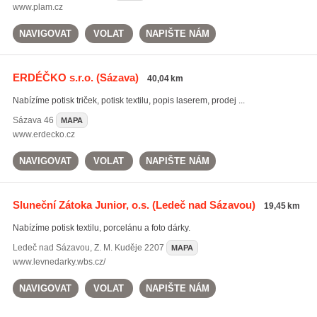
www.plam.cz
NAVIGOVAT
VOLAT
NAPIŠTE NÁM
ERDÉČKO s.r.o.
(Sázava)
40,04 km
Nabízíme potisk triček, potisk textilu, popis laserem, prodej ...
Sázava
46
MAPA
www.erdecko.cz
NAVIGOVAT
VOLAT
NAPIŠTE NÁM
Sluneční Zátoka Junior, o.s.
(Ledeč nad Sázavou)
19,45 km
Nabízíme potisk textilu, porcelánu a foto dárky.
Ledeč nad Sázavou
,
Z. M. Kuděje 2207
MAPA
www.levnedarky.wbs.cz/
NAVIGOVAT
VOLAT
NAPIŠTE NÁM