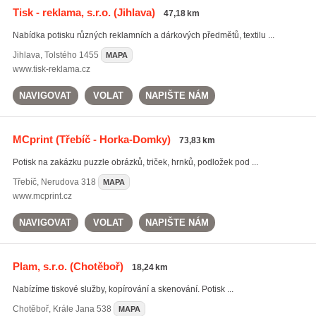
Tisk - reklama, s.r.o.
(Jihlava)
47,18 km
Nabídka potisku různých reklamních a dárkových předmětů, textilu ...
Jihlava
,
Tolstého 1455
MAPA
www.tisk-reklama.cz
NAVIGOVAT
VOLAT
NAPIŠTE NÁM
MCprint
(Třebíč - Horka-Domky)
73,83 km
Potisk na zakázku puzzle obrázků, triček, hrnků, podložek pod ...
Třebíč
,
Nerudova 318
MAPA
www.mcprint.cz
NAVIGOVAT
VOLAT
NAPIŠTE NÁM
Plam, s.r.o.
(Chotěboř)
18,24 km
Nabízíme tiskové služby, kopírování a skenování. Potisk ...
Chotěboř
,
Krále Jana 538
MAPA