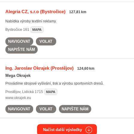
Alegria CZ, s.r.o
(Bystročice)
127,81 km
Nabídka výroby textilní reklamy.
Bystročice
161
MAPA
NAVIGOVAT
VOLAT
NAPIŠTE NÁM
Ing. Jaroslav Okrajek
(Prostějov)
124,60 km
Mega Okrajek
Provádíme strojové vyšívání, tisk a výrobu sportovních dresů.
Prostějov
,
Lidická 1715
MAPA
www.okrajek.eu
NAVIGOVAT
VOLAT
NAPIŠTE NÁM
Načíst další výsledky