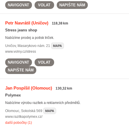
NAVIGOVAT
VOLAT
NAPIŠTE NÁM
Petr Navrátil
(Uničov)
118,38 km
Stress jeans shop
Nabízíme prodej a potisk triček.
Uničov
,
Masarykovo nám. 21
MAPA
www.volny.cz/stress
NAVIGOVAT
VOLAT
NAPIŠTE NÁM
Jan Pospíšil
(Olomouc)
130,32 km
Polymex
Nabízíme výrobu razítek a reklamních předmětů.
Olomouc
,
Sokolská 569
MAPA
www.razitkapolymex.cz/
další pobočky (1)