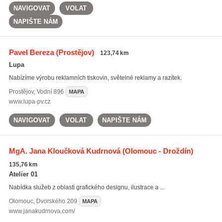
NAVIGOVAT
VOLAT
NAPIŠTE NÁM
Pavel Bereza
(Prostějov)
123,74 km
Lupa
Nabízíme výrobu reklamních tiskovin, světelné reklamy a razítek.
Prostějov
,
Vodní 896
MAPA
www.lupa-pv.cz
NAVIGOVAT
VOLAT
NAPIŠTE NÁM
MgA. Jana Kloučková Kudrnová
(Olomouc - Droždín)
135,76 km
Atelier 01
Nabídka služeb z oblasti grafického designu, ilustrace a ...
Olomouc
,
Dvorského 209
MAPA
www.janakudrnova.com/