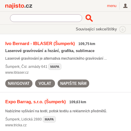
Najisto.cz
menu
SEKCE
ŠTÍTKY
Související sekce/štítky
Najisto.cz
potisk reklamních předmětů
Ivo Bernard - IBLASER
(Šumperk)
109,75 km
potisk reklamních předmětů
(832)
Laserové gravírování a řezání, grafika, sublimace
grafické návrhy
(2572)
Laserové gravírování je alternativa mechanického gravírování ...
tvorba vizitek
(307)
Šumperk
,
Čsl. armády 641
MAPA
Všechny související štítky
www.iblaser.cz
NAVIGOVAT
VOLAT
NAPIŠTE NÁM
Expo Barrag, s.r.o.
(Šumperk)
109,63 km
Nabízíme vyšívání na textil, potisk textilu a reklamních předmětů.
Šumperk
,
Lidická 2880
MAPA
www.tricka.cz