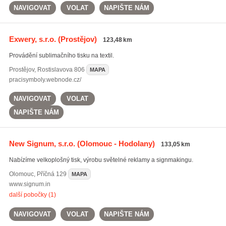
NAVIGOVAT
VOLAT
NAPIŠTE NÁM
Exwery, s.r.o.
(Prostějov)
123,48 km
Provádění sublimačního tisku na textil.
Prostějov
,
Rostislavova 806
MAPA
pracisymboly.webnode.cz/
NAVIGOVAT
VOLAT
NAPIŠTE NÁM
New Signum, s.r.o.
(Olomouc - Hodolany)
133,05 km
Nabízíme velkoplošný tisk, výrobu světelné reklamy a signmakingu.
Olomouc
,
Příčná 129
MAPA
www.signum.in
další pobočky (1)
NAVIGOVAT
VOLAT
NAPIŠTE NÁM