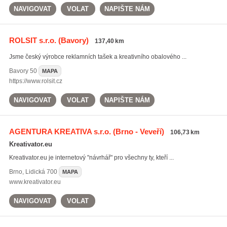
NAVIGOVAT
VOLAT
NAPIŠTE NÁM
ROLSIT s.r.o.
(Bavory)
137,40 km
Jsme český výrobce reklamních tašek a kreativního obalového ...
Bavory
50
MAPA
https://www.rolsit.cz
NAVIGOVAT
VOLAT
NAPIŠTE NÁM
AGENTURA KREATIVA s.r.o.
(Brno - Veveří)
106,73 km
Kreativator.eu
Kreativator.eu je internetový "návrhář" pro všechny ty, kteří ...
Brno
,
Lidická 700
MAPA
www.kreativator.eu
NAVIGOVAT
VOLAT