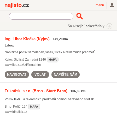
Najisto.cz
menu
SEKCE
ŠTÍTKY
Související sekce/štítky
Najisto.cz
potisk reklamních tašek
Ing. Libor Klečka
(Kyjov)
149,20 km
potisk reklamních tašek
(85)
Libox
potisk triček
(313)
Nabízíme potisk samolepek, tašek, triček a reklamních předmětů.
potisk mikin
(60)
Kyjov
,
Sídliště Zahradní 1246
MAPA
Všechny související štítky
www.libox.cz/txt/firma.htm
NAVIGOVAT
VOLAT
NAPIŠTE NÁM
Trikotisk, s.r.o.
(Brno - Staré Brno)
106,89 km
Potisk textilu a reklamních předmětů pomocí barevného sítotisku ...
Brno
,
Poříčí 124
MAPA
www.trikotisk.cz