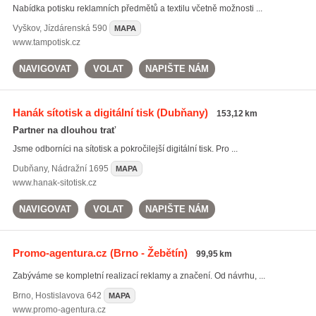
Nabídka potisku reklamních předmětů a textilu včetně možnosti ...
Vyškov
,
Jízdárenská 590
MAPA
www.tampotisk.cz
NAVIGOVAT
VOLAT
NAPIŠTE NÁM
Hanák sítotisk a digitální tisk
(Dubňany)
153,12 km
Partner na dlouhou trať
Jsme odborníci na sítotisk a pokročilejší digitální tisk. Pro ...
Dubňany
,
Nádražní 1695
MAPA
www.hanak-sitotisk.cz
NAVIGOVAT
VOLAT
NAPIŠTE NÁM
Promo-agentura.cz
(Brno - Žebětín)
99,95 km
Zabýváme se kompletní realizací reklamy a značení. Od návrhu, ...
Brno
,
Hostislavova 642
MAPA
www.promo-agentura.cz