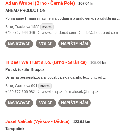
Adam Wrobel
(Brno - Černá Pole)
107,04 km
AHEAD PRODUCTION
Pomáháme firmám s návrhem a dodáním brandovaných produktů na ...
Brno
,
Traubova 1555
MAPA
+420 727 944 046
www.aheadprod.com
info@aheadprod.com
NAVIGOVAT
VOLAT
NAPIŠTE NÁM
In Beer We Trust s.r.o.
(Brno - Stránice)
105,06 km
Potisk textilu Braq.cz
Dílna na personalizovaný potisk triček a dalšího textilu již od ...
Brno
,
Wurmova 601
MAPA
+420 777 306 982
www.braq.cz
malusek@braq.cz
NAVIGOVAT
VOLAT
NAPIŠTE NÁM
Josef Valíček
(Vyškov - Dědice)
123,93 km
Tampotisk