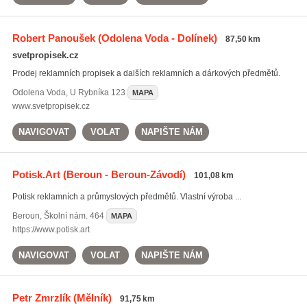
Robert Panoušek
(Odolena Voda - Dolínek)
87,50 km
svetpropisek.cz
Prodej reklamních propisek a dalších reklamních a dárkových předmětů.
Odolena Voda
,
U Rybníka 123
MAPA
www.svetpropisek.cz
NAVIGOVAT
VOLAT
NAPIŠTE NÁM
Potisk.Art
(Beroun - Beroun-Závodí)
101,08 km
Potisk reklamních a průmyslových předmětů. Vlastní výroba ...
Beroun
,
Školní nám. 464
MAPA
https://www.potisk.art
NAVIGOVAT
VOLAT
NAPIŠTE NÁM
Petr Zmrzlík
(Mělník)
91,75 km