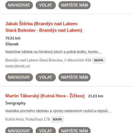
NAVIGOVAT
VOLAT
NAPIŠTE NÁM
Jakub Štěrba
(Brandýs nad Labem-
Stará Boleslav - Brandýs nad Labem)
70,01 km
Sítorek
Nabízíme sítotisk na hliníkový plech a potisk textilu, tvorbu ...
Brandýs nad Labem-Stará Boleslav
,
V dřevnicích 438
MAPA
www.sitorek.cz/
NAVIGOVAT
VOLAT
NAPIŠTE NÁM
Martin Táborský
(Kutná Hora - Žižkov)
21,01 km
Serigraphy
Nabídka plochého sítotisku a výroby reklamních cedulí a nápisů ...
Kutná Hora
,
Purkyňova 178
MAPA
NAVIGOVAT
VOLAT
NAPIŠTE NÁM