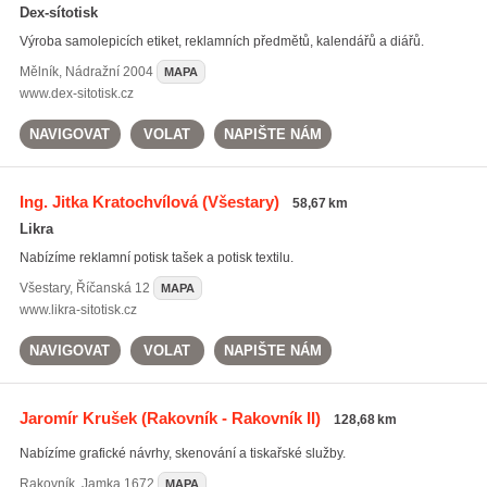
Dex-sítotisk
Výroba samolepicích etiket, reklamních předmětů, kalendářů a diářů.
Mělník
,
Nádražní 2004
MAPA
www.dex-sitotisk.cz
NAVIGOVAT
VOLAT
NAPIŠTE NÁM
Ing. Jitka Kratochvílová
(Všestary)
58,67 km
Likra
Nabízíme reklamní potisk tašek a potisk textilu.
Všestary
,
Říčanská 12
MAPA
www.likra-sitotisk.cz
NAVIGOVAT
VOLAT
NAPIŠTE NÁM
Jaromír Krušek
(Rakovník - Rakovník II)
128,68 km
Nabízíme grafické návrhy, skenování a tiskařské služby.
Rakovník
,
Jamka 1672
MAPA