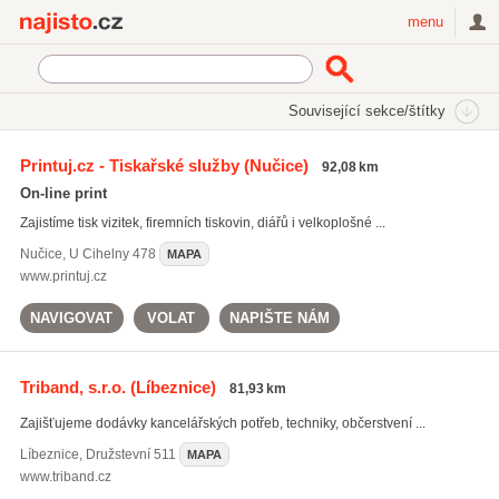
Najisto.cz
menu
SEKCE
ŠTÍTKY
Související sekce/štítky
Najisto.cz
potisk reklamních tašek
Printuj.cz - Tiskařské služby
(Nučice)
92,08 km
potisk reklamních tašek
(85)
On-line print
potisk reklamních předmětů
(832)
Zajistíme tisk vizitek, firemních tiskovin, diářů i velkoplošné ...
potisk hrnků
(143)
Nučice
,
U Cihelny 478
MAPA
Všechny související štítky
www.printuj.cz
NAVIGOVAT
VOLAT
NAPIŠTE NÁM
Triband, s.r.o.
(Líbeznice)
81,93 km
Zajišťujeme dodávky kancelářských potřeb, techniky, občerstvení ...
Líbeznice
,
Družstevní 511
MAPA
www.triband.cz