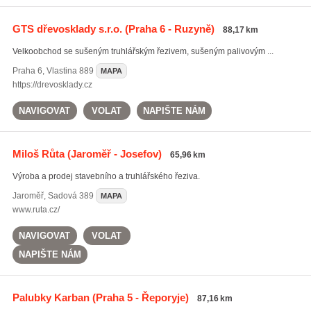
GTS dřevosklady s.r.o.
(Praha 6 - Ruzyně)
88,17 km
Velkoobchod se sušeným truhlářským řezivem, sušeným palivovým ...
Praha 6
,
Vlastina 889
MAPA
https://drevosklady.cz
NAVIGOVAT
VOLAT
NAPIŠTE NÁM
Miloš Růta
(Jaroměř - Josefov)
65,96 km
Výroba a prodej stavebního a truhlářského řeziva.
Jaroměř
,
Sadová 389
MAPA
www.ruta.cz/
NAVIGOVAT
VOLAT
NAPIŠTE NÁM
Palubky Karban
(Praha 5 - Řeporyje)
87,16 km