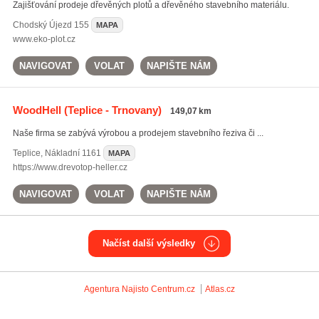
Zajišťování prodeje dřevěných plotů a dřevěného stavebního materiálu.
Chodský Újezd
155
MAPA
www.eko-plot.cz
NAVIGOVAT
VOLAT
NAPIŠTE NÁM
WoodHell
(Teplice - Trnovany)
149,07 km
Naše firma se zabývá výrobou a prodejem stavebního řeziva či ...
Teplice
,
Nákladní 1161
MAPA
https://www.drevotop-heller.cz
NAVIGOVAT
VOLAT
NAPIŠTE NÁM
Načíst další výsledky
Agentura Najisto
Centrum.cz
Atlas.cz