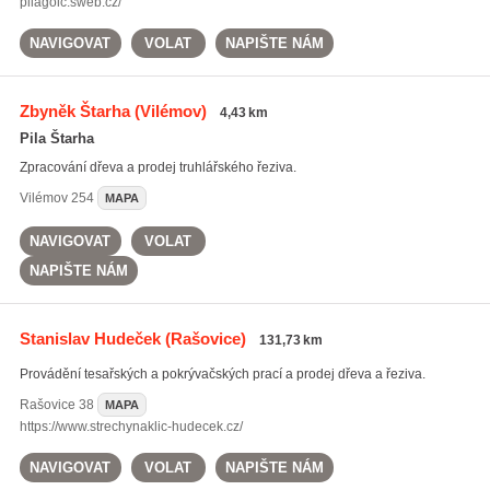
pilagolc.sweb.cz/
NAVIGOVAT
VOLAT
NAPIŠTE NÁM
Zbyněk Štarha
(Vilémov)
4,43 km
Pila Štarha
Zpracování dřeva a prodej truhlářského řeziva.
Vilémov
254
MAPA
NAVIGOVAT
VOLAT
NAPIŠTE NÁM
Stanislav Hudeček
(Rašovice)
131,73 km
Provádění tesařských a pokrývačských prací a prodej dřeva a řeziva.
Rašovice
38
MAPA
https://www.strechynaklic-hudecek.cz/
NAVIGOVAT
VOLAT
NAPIŠTE NÁM