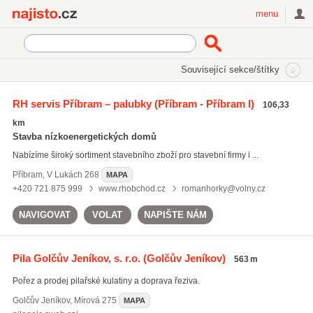
Najisto.cz
menu
SEKCE
ŠTÍTKY
Související sekce/štítky
Najisto.cz
prkna
RH servis Příbram – palubky
(Příbram - Příbram I)
106,33
prkna
(269)
km
fošny
(221)
Stavba nízkoenergetických domů
dřevěné hranoly
(319)
Nabízíme široký sortiment stavebního zboží pro stavební firmy i ...
Všechny související štítky
Příbram
,
V Lukách 268
MAPA
+420 721 875 999
www.rhobchod.cz
romanhorky@volny.cz
NAVIGOVAT
VOLAT
NAPIŠTE NÁM
Pila Golčův Jeníkov, s. r.o.
(Golčův Jeníkov)
563 m
Pořez a prodej pilařské kulatiny a doprava řeziva.
Golčův Jeníkov
,
Mírová 275
MAPA