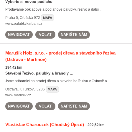
Vyberte si novou podlahu
Prodáváme obkladové a podlahové palubky, řezivo a další ...
Praha 5
,
Ořešská 972
MAPA
www.palubkykarban.cz
NAVIGOVAT
VOLAT
NAPIŠTE NÁM
Marušík Holz, s.r.o. - prodej dřeva a stavebního řeziva
(Ostrava - Martinov)
194,42 km
Stavební řezivo, palubky a hranoly ...
Jsme odborníci na prodej dřeva a stavebního řeziva v Ostravě a ...
Ostrava
,
K Turkovu 3286
MAPA
www.marusik.cz
NAVIGOVAT
VOLAT
NAPIŠTE NÁM
Vlastislav Charouzek
(Chodský Újezd)
202,52 km