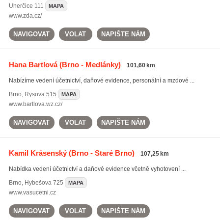
Uherčice
111
MAPA
www.zda.cz/
NAVIGOVAT
VOLAT
NAPIŠTE NÁM
Hana Bartlová
(Brno - Medlánky)
101,60 km
Nabízíme vedení účetnictví, daňové evidence, personální a mzdové ...
Brno
,
Rysova 515
MAPA
www.bartlova.wz.cz/
NAVIGOVAT
VOLAT
NAPIŠTE NÁM
Kamil Krásenský
(Brno - Staré Brno)
107,25 km
Nabídka vedení účetnictví a daňové evidence včetně vyhotovení ...
Brno
,
Hybešova 725
MAPA
www.vasucetni.cz
NAVIGOVAT
VOLAT
NAPIŠTE NÁM