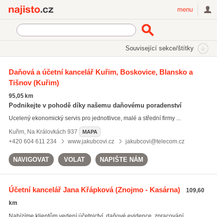
Najisto.cz
menu
SEKCE
ŠTÍTKY
Související sekce/štítky
Najisto.cz
rekonstrukce účetnictví
Daňová a účetní kancelář Kuřim, Boskovice, Blansko a
Tišnov
(Kuřim)
rekonstrukce účetnictví
(414)
daňová evidence
(4958)
95,05 km
mzdová agenda
(2335)
Podnikejte v pohodě díky našemu daňovému poradenství
Ucelený ekonomický servis pro jednotlivce, malé a střední firmy ...
Všechny související štítky
Kuřim
,
Na Královkách 937
MAPA
+420 604 611 234
www.jakubcovi.cz
jakubcovi@telecom.cz
NAVIGOVAT
VOLAT
NAPIŠTE NÁM
Účetní kancelář Jana Křápková
(Znojmo - Kasárna)
109,60
km
Nabízíme klientům vedení účetnictví, daňové evidence, zpracování ...