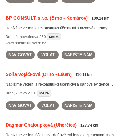
BP CONSULT, s.r.o.
(Brno - Komárov)
109,14 km
Nabízíme vedení a rekonstrukci účetnictví a mzdové agendy.
Brno
,
Jeneweinova 250
MAPA
www.bpconsult.sweb.cz
NAVIGOVAT
VOLAT
NAPIŠTE NÁM
Soňa Vojáčková
(Brno - Líšeň)
110,11 km
Nabízíme vedení a rekonstrukci účetnictví a daňové evidence ...
Brno
,
Zikova 2110
MAPA
NAVIGOVAT
VOLAT
NAPIŠTE NÁM
Dagmar Chaloupková
(Uherčice)
127,74 km
Nabízíme vedení účetnictví, daňové evidence a zpracování mezd ...