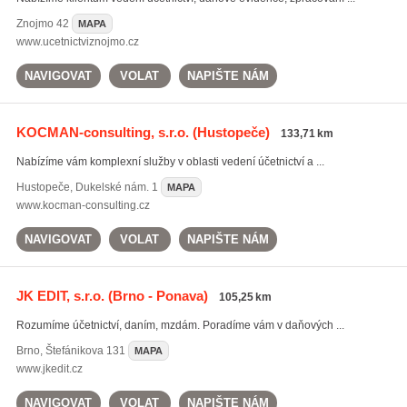
Znojmo
42
MAPA
www.ucetnictviznojmo.cz
NAVIGOVAT
VOLAT
NAPIŠTE NÁM
KOCMAN-consulting, s.r.o.
(Hustopeče)
133,71 km
Nabízíme vám komplexní služby v oblasti vedení účetnictví a ...
Hustopeče
,
Dukelské nám. 1
MAPA
www.kocman-consulting.cz
NAVIGOVAT
VOLAT
NAPIŠTE NÁM
JK EDIT, s.r.o.
(Brno - Ponava)
105,25 km
Rozumíme účetnictví, daním, mzdám. Poradíme vám v daňových ...
Brno
,
Štefánikova 131
MAPA
www.jkedit.cz
NAVIGOVAT
VOLAT
NAPIŠTE NÁM