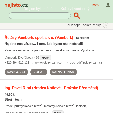
Najisto.cz
menu
Region byl změněn na
Královéhradecký
SEKCE
ŠTÍTKY
Související sekce/štítky
Najisto.cz
řetězové převody
Řetězy Vamberk, spol. s r. o.
(Vamberk)
66,64 km
řetězová kola
(19)
Najdete nás všude... I tam, kde byste nás nečekali!
řetězové převody
(12)
Patříme k největším výrobcům řetězů ve střední Evropě. Vyrábíme ...
ozubené řemeny
(20)
Vamberk
,
Dvořákova 426
MAPA
Všechny související štítky
+420 494 512 111
www.retezy-vam.com
obchod@retezy-vam.cz
NAVIGOVAT
VOLAT
NAPIŠTE NÁM
Ing. Pavel Rind
(Hradec Králové - Pražské Předměstí)
49,90 km
Stroj - tech
Prodej průmyslových řetězů, motorcyklových řetězů, ložisek, ...