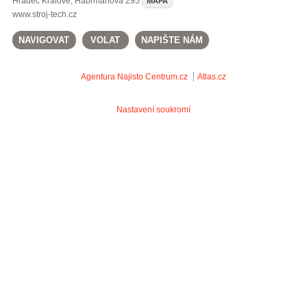
Hradec Králové
,
Habrmanova 295
MAPA
www.stroj-tech.cz
NAVIGOVAT
VOLAT
NAPIŠTE NÁM
Agentura Najisto
Centrum.cz
Atlas.cz
Nastavení soukromí