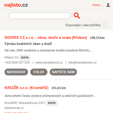
Najisto.cz
menu
SEKCE
ŠTÍTKY
Související sekce/štítky
Najisto.cz
sekční vrata
DOORS CZ,s.r.o. - okna, dveře a vrata
(Křekov)
196,15 km
sekční vrata
(103)
Výroba kvalitních oken a dveří
posuvné dveře
(408)
Od roku 1994 vyrábíme a montujeme kvalitní plastová REHAU, ...
hliníkové dveře
(810)
Křekov
53
MAPA
Všechny související štítky
+420 608 507 020
www.sanekdoors.cz
info@sanekdoors.cz
NAVIGOVAT
VOLAT
NAPIŠTE NÁM
KRUŽÍK s.r.o.
(Kroměříž)
151,01 km
Jsme přední český výrobce průmyslových a sekčních garážových ...
Kroměříž
,
Veleslavínova 2357
MAPA
www.kruzik.cz