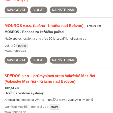
další pobočky (1)
NAVIGOVAT
VOLAT
NAPIŠTE NÁM
MONROS v.o.s.
(Lešná - Lhotka nad Bečvou)
179,99 km
MONROS - Pohoda za každého počasí
Naše společnost je na trhu přes 20 let a patří k nejlepším v ...
Lešná
9
MAPA
www.monros.cz
NAVIGOVAT
VOLAT
NAPIŠTE NÁM
SPEDOS s.r.o. - průmyslová vrata Valašské Meziřící
(Valašské Meziříčí - Krásno nad Bečvou)
182,44 km
Dveřní a vratové systémy
Specializujeme se na výrobu, montáž a servis vratových systémů ...
Valašské Meziříčí
,
Hranická 771
MAPA
www.spedos.cz