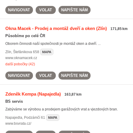
NAVIGOVAT
VOLAT
NAPIŠTE NÁM
Okna Macek - Prodej a montáž dveří a oken
(Zlín)
171,85 km
Působíme po celé ČR
Oborem činnosti naší společnosti je montáž oken a dveří. ...
Zlín
,
Štefánikova 658
MAPA
www.oknamacek.cz
další pobočky (42)
NAVIGOVAT
VOLAT
NAPIŠTE NÁM
Zdeněk Kempa
(Napajedla)
163,87 km
BS servis
Zabýváme se výrobou a prodejem garážových vrat a vjezdových bran.
Napajedla
,
Podzámčí 61
MAPA
www.bsvrata.cz/