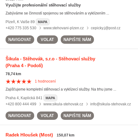
Využijte profesionální stěhovací služby
Zabýváme se činností spojenou se stěhováním a vyklízením ...
Plzeň
,
K Valše 89
MAPA
+420 775 335 530
www.stehovani-plzen.cz
cepicky.j@post.cz
NAVIGOVAT
VOLAT
NAPIŠTE NÁM
Šikula - Stěhovák, s.r.o - Stěhovací služby
(Praha 4 - Podolí)
78,74 km
1
hodnocení
Zajišťujeme kompletní stěhovací a vyklízecí služby. Na trhu jsme ...
Praha 4
,
Kaplická 841
MAPA
+420 800 444 499
www.sikula-stehovak.cz
info@sikula-stehovak.cz
NAVIGOVAT
VOLAT
NAPIŠTE NÁM
Radek Hloušek
(Most)
150,07 km