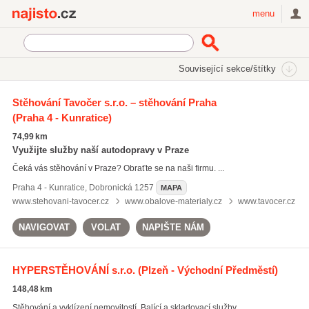
Najisto.cz
menu
SEKCE
ŠTÍTKY
Související sekce/štítky
Najisto.cz
stěhování domů
Stěhování Tavočer s.r.o. – stěhování Praha
(Praha 4 - Kunratice)
stěhování domů
(425)
stěhování bytů
(424)
74,99 km
stěhování kanceláří
(374)
Využijte služby naší autodopravy v Praze
Čeká vás stěhování v Praze? Obraťte se na naši firmu. ...
Všechny související štítky
Praha 4 - Kunratice
,
Dobronická 1257
MAPA
www.stehovani-tavocer.cz
www.obalove-materialy.cz
www.tavocer.cz
NAVIGOVAT
VOLAT
NAPIŠTE NÁM
HYPERSTĚHOVÁNÍ s.r.o.
(Plzeň - Východní Předměstí)
148,48 km
Stěhování a vyklízení nemovitostí. Balící a skladovací služby.