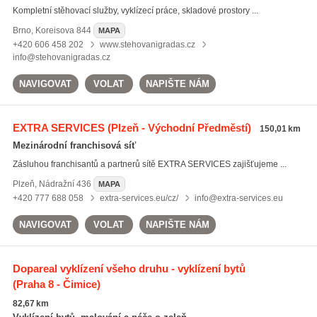
Kompletní stěhovací služby, vyklízecí práce, skladové prostory ...
Brno
,
Koreisova 844
MAPA
+420 606 458 202
www.stehovanigradas.cz
info@stehovanigradas.cz
NAVIGOVAT
VOLAT
NAPIŠTE NÁM
EXTRA SERVICES
(Plzeň - Východní Předměstí)
150,01 km
Mezinárodní franchisová síť
Zásluhou franchisantů a partnerů sítě EXTRA SERVICES zajišťujeme ...
Plzeň
,
Nádražní 436
MAPA
+420 777 688 058
extra-services.eu/cz/
info@extra-services.eu
NAVIGOVAT
VOLAT
NAPIŠTE NÁM
Dopareal vyklízení všeho druhu - vyklízení bytů
(Praha 8 - Čimice)
82,67 km