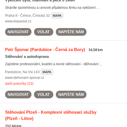
Vyklízení bytů, malování a péče o zeleň
Sháníte spolehlivou a cenově přijatelnou firmu na vyklízení ...
Praha 8 - Čimice
,
Čimická 32
MAPA
www.dopareal.cz
NAVIGOVAT
VOLAT
NAPIŠTE NÁM
Petr Šponar
(Pardubice - Černá za Bory)
34,58 km
Stěhování a autodoprava
Zajistíme profesionální, kvalitní a levné stěhování - stěhování ...
Pardubice
,
Na Vsi 143
MAPA
www.stehovani-sponar.cz
další pobočky (23)
NAVIGOVAT
VOLAT
NAPIŠTE NÁM
Stěhování Plzeň - Komplexní stěhovací služby
(Plzeň - Litice)
152,84 km