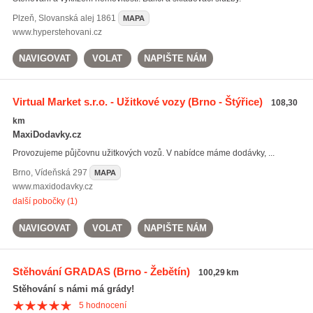
Plzeň
,
Slovanská alej 1861
MAPA
www.hyperstehovani.cz
NAVIGOVAT
VOLAT
NAPIŠTE NÁM
Virtual Market s.r.o. - Užitkové vozy
(Brno - Štýřice)
108,30
km
MaxiDodavky.cz
Provozujeme půjčovnu užitkových vozů. V nabídce máme dodávky, ...
Brno
,
Vídeňská 297
MAPA
www.maxidodavky.cz
další pobočky (1)
NAVIGOVAT
VOLAT
NAPIŠTE NÁM
Stěhování GRADAS
(Brno - Žebětín)
100,29 km
Stěhování s námi má grády!
5
hodnocení