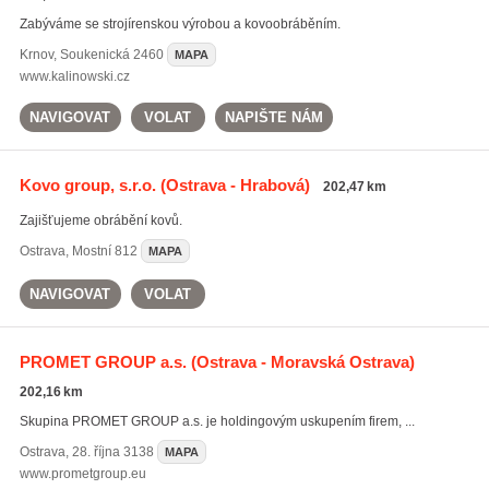
Zabýváme se strojírenskou výrobou a kovoobráběním.
Krnov
,
Soukenická 2460
MAPA
www.kalinowski.cz
NAVIGOVAT
VOLAT
NAPIŠTE NÁM
Kovo group, s.r.o.
(Ostrava - Hrabová)
202,47 km
Zajišťujeme obrábění kovů.
Ostrava
,
Mostní 812
MAPA
NAVIGOVAT
VOLAT
PROMET GROUP a.s.
(Ostrava - Moravská Ostrava)
202,16 km
Skupina PROMET GROUP a.s. je holdingovým uskupením firem, ...
Ostrava
,
28. října 3138
MAPA
www.prometgroup.eu