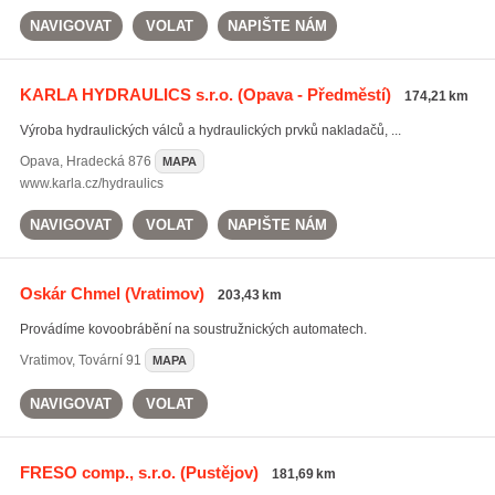
NAVIGOVAT
VOLAT
NAPIŠTE NÁM
KARLA HYDRAULICS s.r.o.
(Opava - Předměstí)
174,21 km
Výroba hydraulických válců a hydraulických prvků nakladačů, ...
Opava
,
Hradecká 876
MAPA
www.karla.cz/hydraulics
NAVIGOVAT
VOLAT
NAPIŠTE NÁM
Oskár Chmel
(Vratimov)
203,43 km
Provádíme kovoobrábění na soustružnických automatech.
Vratimov
,
Tovární 91
MAPA
NAVIGOVAT
VOLAT
FRESO comp., s.r.o.
(Pustějov)
181,69 km