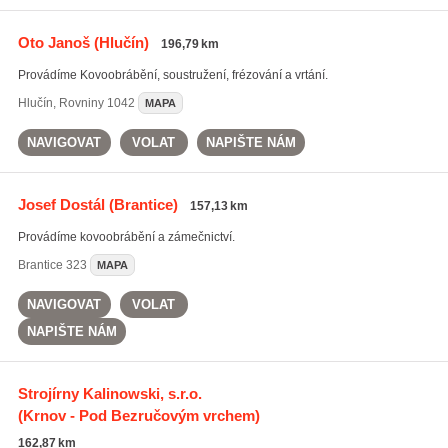
Oto Janoš
(Hlučín)
196,79 km
Provádíme Kovoobrábění, soustružení, frézování a vrtání.
Hlučín
,
Rovniny 1042
MAPA
NAVIGOVAT
VOLAT
NAPIŠTE NÁM
Josef Dostál
(Brantice)
157,13 km
Provádíme kovoobrábění a zámečnictví.
Brantice
323
MAPA
NAVIGOVAT
VOLAT
NAPIŠTE NÁM
Strojírny Kalinowski, s.r.o.
(Krnov - Pod Bezručovým vrchem)
162,87 km