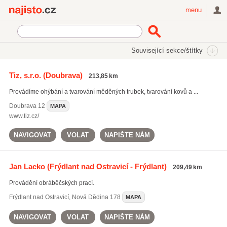
Najisto.cz
menu
SEKCE
ŠTÍTKY
Související sekce/štítky
Najisto.cz
strojní obrábění
Tiz, s.r.o.
(Doubrava)
213,85 km
strojní obrábění
(622)
Provádíme ohýbání a tvarování měděných trubek, tvarování kovů a ...
frézování
(866)
soustružení
(973)
Doubrava
12
MAPA
www.tiz.cz/
Všechny související štítky
NAVIGOVAT
VOLAT
NAPIŠTE NÁM
Jan Lacko
(Frýdlant nad Ostravicí - Frýdlant)
209,49 km
Provádění obráběčských prací.
Frýdlant nad Ostravicí
,
Nová Dědina 178
MAPA
NAVIGOVAT
VOLAT
NAPIŠTE NÁM