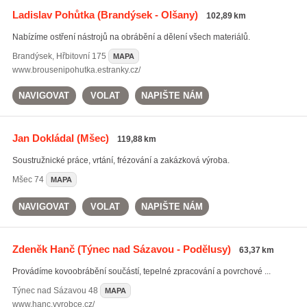
Ladislav Pohůtka
(Brandýsek - Olšany)
102,89 km
Nabízíme ostření nástrojů na obrábění a dělení všech materiálů.
Brandýsek
,
Hřbitovní 175
MAPA
www.brousenipohutka.estranky.cz/
NAVIGOVAT
VOLAT
NAPIŠTE NÁM
Jan Dokládal
(Mšec)
119,88 km
Soustružnické práce, vrtání, frézování a zakázková výroba.
Mšec
74
MAPA
NAVIGOVAT
VOLAT
NAPIŠTE NÁM
Zdeněk Hanč
(Týnec nad Sázavou - Podělusy)
63,37 km
Provádíme kovoobrábění součástí, tepelné zpracování a povrchové ...
Týnec nad Sázavou
48
MAPA
www.hanc.vyrobce.cz/