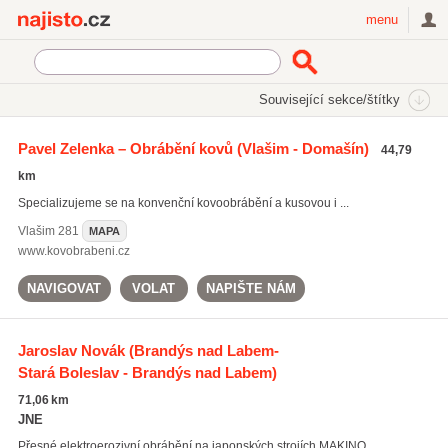
Najisto.cz
menu
SEKCE
ŠTÍTKY
Související sekce/štítky
Najisto.cz
strojní obrábění
Pavel Zelenka – Obrábění kovů
(Vlašim - Domašín)
44,79
strojní obrábění
(622)
km
soustružení
(973)
Specializujeme se na konvenční kovoobrábění a kusovou i ...
frézování
(866)
Vlašim
281
MAPA
Všechny související štítky
www.kovobrabeni.cz
NAVIGOVAT
VOLAT
NAPIŠTE NÁM
Jaroslav Novák
(Brandýs nad Labem-
Stará Boleslav - Brandýs nad Labem)
71,06 km
JNE
Přesné elektroerozivní obrábění na japonských strojích MAKINO. ...