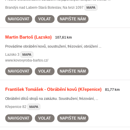
Brandýs nad Labem-Stará Boleslav
,
Na tvrzi 1097
MAPA
NAVIGOVAT
VOLAT
NAPIŠTE NÁM
Martin Bartoš
(Lazsko)
107,61 km
Provádíme obrábění kovů, soustružení, frézování, obrážení ...
Lazsko
3
MAPA
www.kovovyroba-bartos.cz/
NAVIGOVAT
VOLAT
NAPIŠTE NÁM
František Tomášek - Obrábění kovů
(Křepenice)
81,77 km
Obrábění dílců strojů na zakázku. Soustružení, frézování, ...
Křepenice
82
MAPA
NAVIGOVAT
VOLAT
NAPIŠTE NÁM