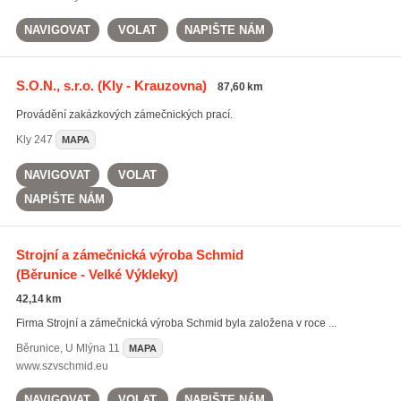
NAVIGOVAT
VOLAT
NAPIŠTE NÁM
S.O.N., s.r.o.
(Kly - Krauzovna)
87,60 km
Provádění zakázkových zámečnických prací.
Kly
247
MAPA
NAVIGOVAT
VOLAT
NAPIŠTE NÁM
Strojní a zámečnická výroba Schmid
(Běrunice - Velké Výkleky)
42,14 km
Firma Strojní a zámečnická výroba Schmid byla založena v roce ...
Běrunice
,
U Mlýna 11
MAPA
www.szvschmid.eu
NAVIGOVAT
VOLAT
NAPIŠTE NÁM