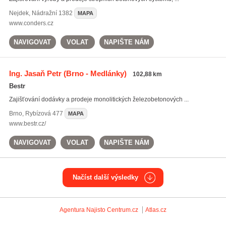
Nejdek
,
Nádražní 1382
MAPA
www.conders.cz
NAVIGOVAT
VOLAT
NAPIŠTE NÁM
Ing. Jasaň Petr
(Brno - Medlánky)
102,88 km
Bestr
Zajišťování dodávky a prodeje monolitických železobetonových ...
Brno
,
Rybízová 477
MAPA
www.bestr.cz/
NAVIGOVAT
VOLAT
NAPIŠTE NÁM
Načíst další výsledky
Agentura Najisto
Centrum.cz
Atlas.cz