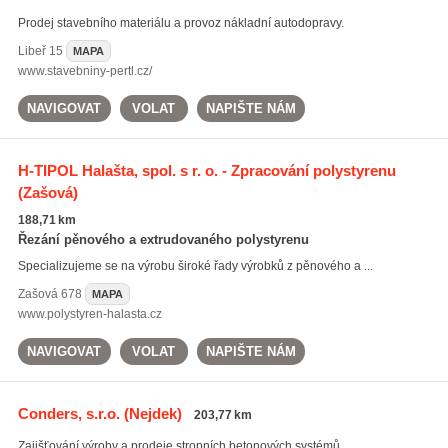
Prodej stavebního materiálu a provoz nákladní autodopravy.
Libeř
15
MAPA
www.stavebniny-pertl.cz/
NAVIGOVAT
VOLAT
NAPIŠTE NÁM
H-TIPOL Halašta, spol. s r. o. - Zpracování polystyrenu
(Zašová)
188,71 km
Řezání pěnového a extrudovaného polystyrenu
Specializujeme se na výrobu široké řady výrobků z pěnového a ...
Zašová
678
MAPA
www.polystyren-halasta.cz
NAVIGOVAT
VOLAT
NAPIŠTE NÁM
Conders, s.r.o.
(Nejdek)
203,77 km
Zajišťování výroby a prodeje stropních betonových systémů, ...