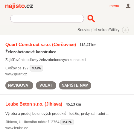
Najisto.cz
menu
SEKCE
ŠTÍTKY
Související sekce/štítky
Najisto.cz
stropní panely
Quart Construct s.r.o.
(Cvrčovice)
118,47 km
stropní panely
(20)
Železobetonové konstrukce
stropy
(59)
Zajišťování dodávky železobetonových konstrukcí.
stropní podhledy
(190)
Cvrčovice
197
MAPA
Všechny související štítky
www.quart.cz
NAVIGOVAT
VOLAT
NAPIŠTE NÁM
Leube Beton s.r.o.
(Jihlava)
45,13 km
Výroba a prodej betonových produktů - lodžie, prvky zahradní ...
Jihlava
,
U Hlavního nádraží 2764
MAPA
www.leube.cz