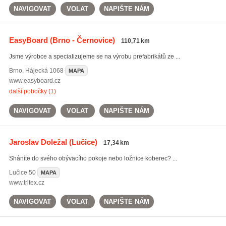
NAVIGOVAT
VOLAT
NAPIŠTE NÁM
EasyBoard
(Brno - Černovice)
110,71 km
Jsme výrobce a specializujeme se na výrobu prefabrikátů ze ...
Brno
,
Hájecká 1068
MAPA
www.easyboard.cz
další pobočky (1)
NAVIGOVAT
VOLAT
NAPIŠTE NÁM
Jaroslav Doležal
(Lučice)
17,34 km
Sháníte do svého obývacího pokoje nebo ložnice koberec? ...
Lučice
50
MAPA
www.tritex.cz
NAVIGOVAT
VOLAT
NAPIŠTE NÁM