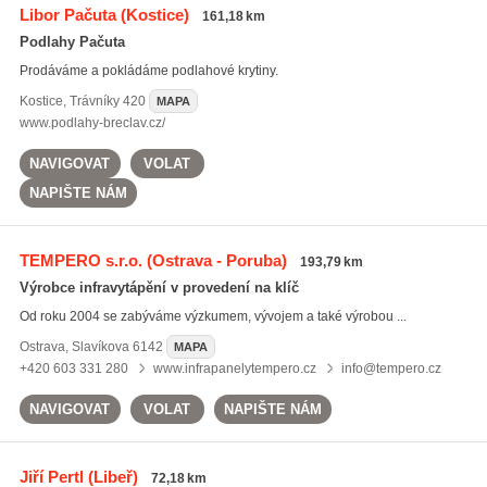
Libor Pačuta
(Kostice)
161,18 km
Podlahy Pačuta
Prodáváme a pokládáme podlahové krytiny.
Kostice
,
Trávníky 420
MAPA
www.podlahy-breclav.cz/
NAVIGOVAT
VOLAT
NAPIŠTE NÁM
TEMPERO s.r.o.
(Ostrava - Poruba)
193,79 km
Výrobce infravytápění v provedení na klíč
Od roku 2004 se zabýváme výzkumem, vývojem a také výrobou ...
Ostrava
,
Slavíkova 6142
MAPA
+420 603 331 280
www.infrapanelytempero.cz
info@tempero.cz
NAVIGOVAT
VOLAT
NAPIŠTE NÁM
Jiří Pertl
(Libeř)
72,18 km