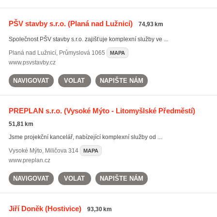
PŠV stavby s.r.o.
(Planá nad Lužnicí)
74,93 km
Společnost PŠV stavby s.r.o. zajišťuje komplexní služby ve ...
Planá nad Lužnicí
,
Průmyslová 1065
MAPA
www.psvstavby.cz
NAVIGOVAT
VOLAT
NAPIŠTE NÁM
PREPLAN s.r.o.
(Vysoké Mýto - Litomyšlské Předměstí)
51,81 km
Jsme projekční kancelář, nabízející komplexní služby od ...
Vysoké Mýto
,
Miličova 314
MAPA
www.preplan.cz
NAVIGOVAT
VOLAT
NAPIŠTE NÁM
Jiří Doněk
(Hostivice)
93,30 km