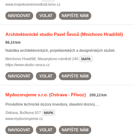
www.inspekcenemovitosti-brno.cz
NAVIGOVAT
VOLAT
NAPIŠTE NÁM
Architektonické studio Pavel Ševců
(Mnichovo Hradiště)
86,14 km
Nabídka architektonických, projektantských a designérských služeb.
Mnichovo Hradiště
,
Masarykovo náměstí 240
MAPA
https://www.studio-sevcu.cz
NAVIGOVAT
VOLAT
NAPIŠTE NÁM
Mydozorujeme s.r.o.
(Ostrava - Přívoz)
200,12 km
Provádíme technické dozory investora, stavební dozory, ...
Ostrava
,
Božkova 927
MAPA
www.mydozorujeme.cz
NAVIGOVAT
VOLAT
NAPIŠTE NÁM