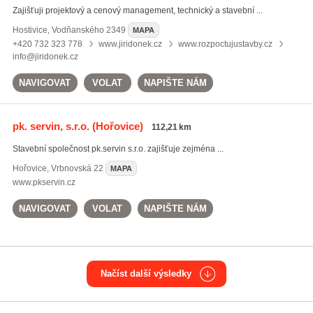
Zajišťuji projektový a cenový management, technický a stavební ...
Hostivice
,
Vodňanského 2349
MAPA
+420 732 323 778
www.jiridonek.cz
www.rozpoctujustavby.cz
info@jiridonek.cz
NAVIGOVAT
VOLAT
NAPIŠTE NÁM
pk. servin, s.r.o.
(Hořovice)
112,21 km
Stavební společnost pk.servin s.r.o. zajišťuje zejména ...
Hořovice
,
Vrbnovská 22
MAPA
www.pkservin.cz
NAVIGOVAT
VOLAT
NAPIŠTE NÁM
Načíst další výsledky