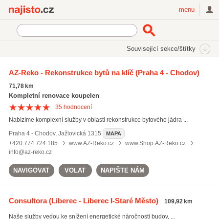
Najisto.cz
menu
SEKCE
ŠTÍTKY
Související sekce/štítky
Najisto.cz
technický dozor
AZ-Reko - Rekonstrukce bytů na klíč
(Praha 4 - Chodov)
technický dozor
(69)
71,78 km
projektování staveb
(877)
Kompletní renovace koupelen
projektová činnost
(753)
35
hodnocení
Nabízíme komplexní služby v oblasti rekonstrukce bytového jádra ...
Všechny související štítky
Praha 4 - Chodov
,
Jažlovická 1315
MAPA
+420 774 724 185
www.AZ-Reko.cz
www.Shop.AZ-Reko.cz
info@az-reko.cz
NAVIGOVAT
VOLAT
NAPIŠTE NÁM
Consultora
(Liberec - Liberec I-Staré Město)
109,92 km
Naše služby vedou ke snížení energetické náročnosti budov, ...