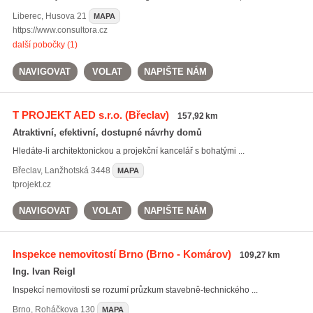
Liberec
,
Husova 21
MAPA
https://www.consultora.cz
další pobočky (1)
NAVIGOVAT
VOLAT
NAPIŠTE NÁM
T PROJEKT AED s.r.o.
(Břeclav)
157,92 km
Atraktivní, efektivní, dostupné návrhy domů
Hledáte-li architektonickou a projekční kancelář s bohatými ...
Břeclav
,
Lanžhotská 3448
MAPA
tprojekt.cz
NAVIGOVAT
VOLAT
NAPIŠTE NÁM
Inspekce nemovitostí Brno
(Brno - Komárov)
109,27 km
Ing. Ivan Reigl
Inspekcí nemovitosti se rozumí průzkum stavebně-technického ...
Brno
,
Roháčkova 130
MAPA