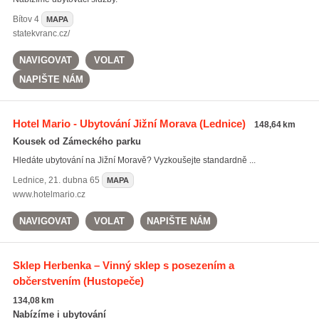
Bítov
4
MAPA
statekvranc.cz/
NAVIGOVAT
VOLAT
NAPIŠTE NÁM
Hotel Mario - Ubytování Jižní Morava
(Lednice)
148,64 km
Kousek od Zámeckého parku
Hledáte ubytování na Jižní Moravě? Vyzkoušejte standardně ...
Lednice
,
21. dubna 65
MAPA
www.hotelmario.cz
NAVIGOVAT
VOLAT
NAPIŠTE NÁM
Sklep Herbenka – Vinný sklep s posezením a
občerstvením
(Hustopeče)
134,08 km
Nabízíme i ubytování