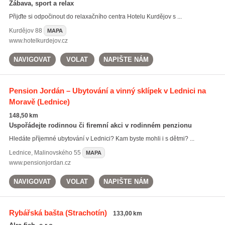
Zábava, sport a relax
Přijďte si odpočinout do relaxačního centra Hotelu Kurdějov s ...
Kurdějov
88
MAPA
www.hotelkurdejov.cz
NAVIGOVAT
VOLAT
NAPIŠTE NÁM
Pension Jordán – Ubytování a vinný sklípek v Lednici na
Moravě
(Lednice)
148,50 km
Uspořádejte rodinnou či firemní akci v rodinném penzionu
Hledáte příjemné ubytování v Lednici? Kam byste mohli i s dětmi? ...
Lednice
,
Malinovského 55
MAPA
www.pensionjordan.cz
NAVIGOVAT
VOLAT
NAPIŠTE NÁM
Rybářská bašta
(Strachotín)
133,00 km