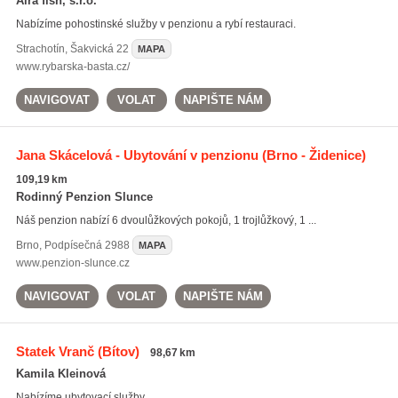
Alra fish, s.r.o.
Nabízíme pohostinské služby v penzionu a rybí restauraci.
Strachotín
,
Šakvická 22
MAPA
www.rybarska-basta.cz/
NAVIGOVAT
VOLAT
NAPIŠTE NÁM
Jana Skácelová - Ubytování v penzionu
(Brno - Židenice)
109,19 km
Rodinný Penzion Slunce
Náš penzion nabízí 6 dvoulůžkových pokojů, 1 trojlůžkový, 1 ...
Brno
,
Podpísečná 2988
MAPA
www.penzion-slunce.cz
NAVIGOVAT
VOLAT
NAPIŠTE NÁM
Statek Vranč
(Bítov)
98,67 km
Kamila Kleinová
Nabízíme ubytovací služby.