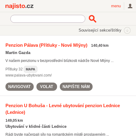
Najisto.cz
menu
SEKCE
ŠTÍTKY
Související sekce/štítky
Najisto.cz
ubytování jižní Morava
Penzion Pálava
(Přítluky - Nové Mlýny)
140,40 km
ubytování jižní Morava
(964)
Martin Gazda
dovolená jižní Morava
(327)
V našem penzionu v bezprostřední blízkosti nádrže Nové Mlýny ...
ubytování na cestách
(2398)
Přítluky
32
MAPA
Všechny související štítky
www.palava-ubytovani.com/
NAVIGOVAT
VOLAT
NAPIŠTE NÁM
Penzion U Bohuša - Levné ubytování penzion Lednice
(Lednice)
149,05 km
Ubytování v klidné části Lednice
Rádi byste načerpali síly na romantickém místě proslaveném ...