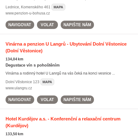
Lednice
,
Komenského 461
MAPA
www.penzion-u-bohusa.cz
NAVIGOVAT
VOLAT
NAPIŠTE NÁM
Vinárna a penzion U Langrů - Ubytování Dolní Věstonice
(Dolní Věstonice)
134,04 km
Degustace vín s pohoštěním
Vinárna a rodinný hotel U Lanrgů na vás čeká na konci vesnice ...
Dolní Věstonice
123
MAPA
www.ulangru.cz
NAVIGOVAT
VOLAT
NAPIŠTE NÁM
Hotel Kurdějov a.s. - Konferenční a relaxační centrum
(Kurdějov)
133,50 km