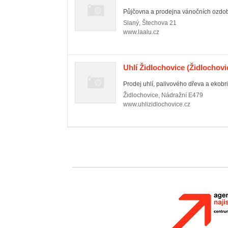
Půjčovna a prodejna vánočních ozdob
Slaný
,
Štechova 21
www.laalu.cz
Uhlí Židlochovice
(Židlochovi
Prodej uhlí, palivového dřeva a ekobri
Židlochovice
,
Nádražní E479
www.uhlizidlochovice.cz