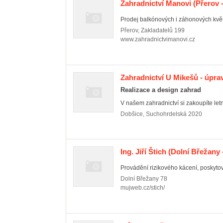
Zahradnictví Manovi
(Přerov -
Prodej balkónových i záhonových květ
Přerov
,
Zakladatelů 199
www.zahradnictvimanovi.cz
Zahradnictví U Mikešů - úpra
Realizace a design zahrad
V našem zahradnictví si zakoupíte letni
Dobšice
,
Suchohrdelská 2020
Ing. Jiří Štich
(Dolní Břežany 
Provádění rizikového kácení, poskytová
Dolní Břežany
78
mujweb.cz/stich/