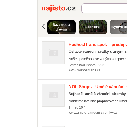
Najisto.cz
Sazenice a
Lesnictví
Bytové d
dřeviny
Radhošťtrans spol. – prodej
Oslavte vánoční svátky s živým 
Naše společnost se zabývá komplexní p
Střítež nad Bečvou
253
www.radhosttrans.cz
NOL Shops - Umělé vánoční 
Nejhezčí umělé vánoční stromky
Nabízíme kvalitně propracované umělé
Třinec
197
www.umele-vanocni-stromky.cz