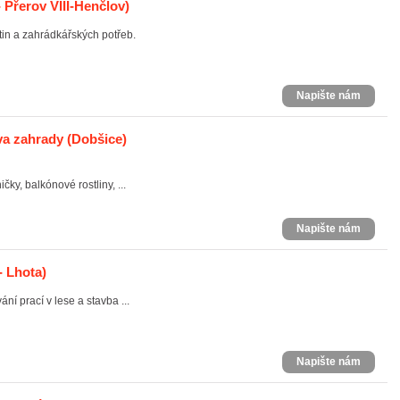
 Přerov VIII-Henčlov)
in a zahrádkářských potřeb.
Napište nám
va zahrady
(Dobšice)
čky, balkónové rostliny, ...
Napište nám
- Lhota)
ní prací v lese a stavba ...
Napište nám