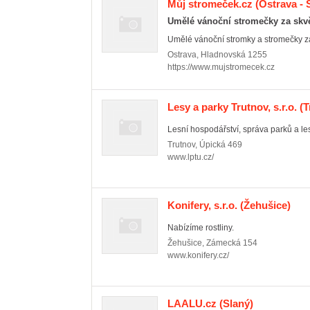
Můj stromeček.cz
(Ostrava - 
Umělé vánoční stromečky za skvě
Umělé vánoční stromky a stromečky za
Ostrava
,
Hladnovská 1255
https://www.mujstromecek.cz
Lesy a parky Trutnov, s.r.o.
(T
Lesní hospodářství, správa parků a le
Trutnov
,
Úpická 469
www.lptu.cz/
Konifery, s.r.o.
(Žehušice)
Nabízíme rostliny.
Žehušice
,
Zámecká 154
www.konifery.cz/
LAALU.cz
(Slaný)