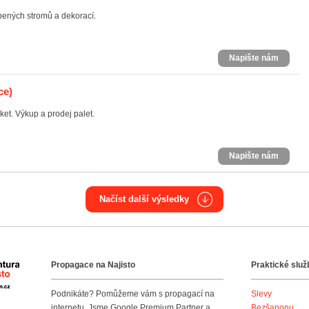
ených stromů a dekorací.
Napište nám
ce)
ket. Výkup a prodej palet.
Napište nám
Načíst další výsledky
Propagace na Najisto
Praktické služ
Agentura Najisto
Podnikáte? Pomůžeme vám s propagací na
Slevy
internetu. Jsme Google Premium Partner a
Bezšanonu