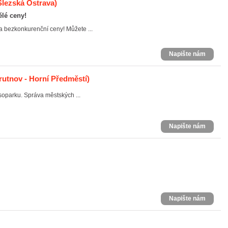
Slezská Ostrava)
lé ceny!
 bezkonkurenční ceny! Můžete ...
Napište nám
rutnov - Horní Předměstí)
soparku. Správa městských ...
Napište nám
Napište nám