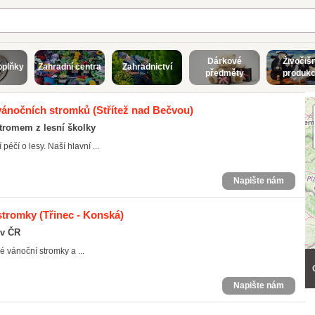
Dárkové
Živočiš
oplňky
Zahradní centra
Zahradnictví
předměty
produk
 vánočních stromků
(Střítež nad Bečvou)
stromem z lesní školky
éčí o lesy. Naší hlavní ...
Napište nám
stromky
(Třinec - Konská)
 v ČR
 vánoční stromky a ...
Napište nám