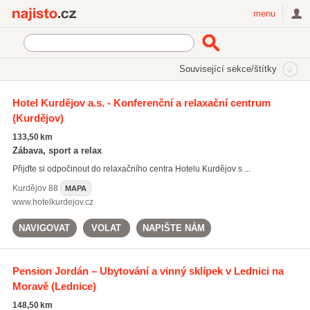
Najisto.cz
menu
SEKCE
ŠTÍTKY
Související sekce/štítky
Najisto.cz
vinné sklepy jižní Morava
Hotel Kurdějov a.s. - Konferenční a relaxační centrum
(Kurdějov)
vinné sklepy jižní Morava
(198)
firemní akce jižní Morava
(166)
133,50 km
moravská vína
(831)
Zábava, sport a relax
Přijďte si odpočinout do relaxačního centra Hotelu Kurdějov s ...
Všechny související štítky
Kurdějov
88
MAPA
www.hotelkurdejov.cz
NAVIGOVAT
VOLAT
NAPIŠTE NÁM
Pension Jordán – Ubytování a vinný sklípek v Lednici na
Moravě
(Lednice)
148,50 km