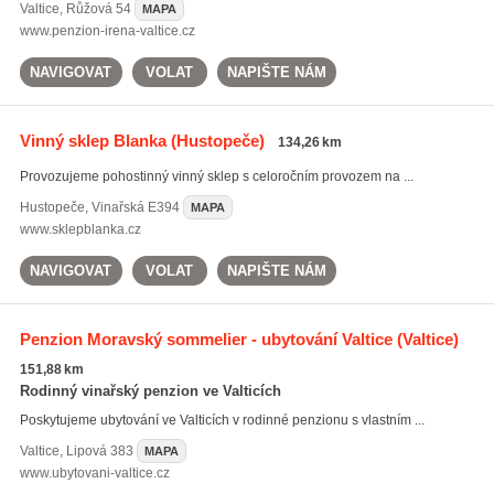
Valtice
,
Růžová 54
MAPA
www.penzion-irena-valtice.cz
NAVIGOVAT
VOLAT
NAPIŠTE NÁM
Vinný sklep Blanka
(Hustopeče)
134,26 km
Provozujeme pohostinný vinný sklep s celoročním provozem na ...
Hustopeče
,
Vinařská E394
MAPA
www.sklepblanka.cz
NAVIGOVAT
VOLAT
NAPIŠTE NÁM
Penzion Moravský sommelier - ubytování Valtice
(Valtice)
151,88 km
Rodinný vinařský penzion ve Valticích
Poskytujeme ubytování ve Valticích v rodinné penzionu s vlastním ...
Valtice
,
Lipová 383
MAPA
www.ubytovani-valtice.cz