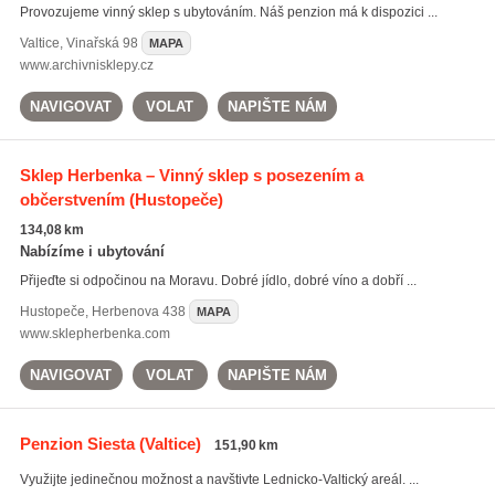
Provozujeme vinný sklep s ubytováním. Náš penzion má k dispozici ...
Valtice
,
Vinařská 98
MAPA
www.archivnisklepy.cz
NAVIGOVAT
VOLAT
NAPIŠTE NÁM
Sklep Herbenka – Vinný sklep s posezením a
občerstvením
(Hustopeče)
134,08 km
Nabízíme i ubytování
Přijeďte si odpočinou na Moravu. Dobré jídlo, dobré víno a dobří ...
Hustopeče
,
Herbenova 438
MAPA
www.sklepherbenka.com
NAVIGOVAT
VOLAT
NAPIŠTE NÁM
Penzion Siesta
(Valtice)
151,90 km
Využijte jedinečnou možnost a navštivte Lednicko-Valtický areál. ...