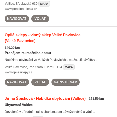
Valtice
,
Břeclavská 630
MAPA
www.penzion-siesta.cz
NAVIGOVAT
VOLAT
Opilé sklepy - vinný sklep Velké Pavlovice
(Velké Pavlovice)
140,20 km
Pronájem rekreačního domu
Nabízíme ubytování ve Velkých Pavlovicích s možností návštěvy ...
Velké Pavlovice
,
Pod Starou Horou 1124
MAPA
www.opilesklepy.cz
NAVIGOVAT
VOLAT
NAPIŠTE NÁM
Jiřina Špíšková - Nabídka ubytování
(Valtice)
151,59 km
Ubytování Valtice
Dovolená v přírodním ráji s charismatem dávných věků a vůní ...