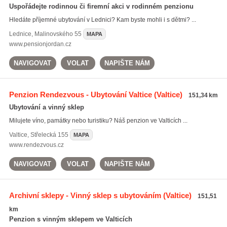
Uspořádejte rodinnou či firemní akci v rodinném penzionu
Hledáte příjemné ubytování v Lednici? Kam byste mohli i s dětmi? ...
Lednice
,
Malinovského 55
MAPA
www.pensionjordan.cz
NAVIGOVAT
VOLAT
NAPIŠTE NÁM
Penzion Rendezvous - Ubytování Valtice
(Valtice)
151,34 km
Ubytování a vinný sklep
Milujete víno, památky nebo turistiku? Náš penzion ve Valticích ...
Valtice
,
Střelecká 155
MAPA
www.rendezvous.cz
NAVIGOVAT
VOLAT
NAPIŠTE NÁM
Archivní sklepy - Vinný sklep s ubytováním
(Valtice)
151,51
km
Penzion s vinným sklepem ve Valticích