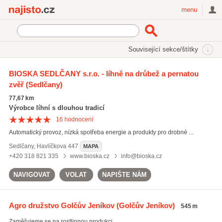
Najisto.cz
menu
SEKCE
ŠTÍTKY
Související sekce/štítky
Najisto.cz
zemědělské služby
BIOSKA SEDLČANY s.r.o. - líhně na drůbež a pernatou
zvěř
(Sedlčany)
zemědělské služby
(1068)
pěstování obilnin
(678)
77,67 km
chov skotu
(605)
Výrobce líhní s dlouhou tradicí
16
hodnocení
Všechny související štítky
Automatický provoz, nízká spotřeba energie a produkty pro drobné ...
Sedlčany
,
Havlíčkova 447
MAPA
+420 318 821 335
www.bioska.cz
info@bioska.cz
NAVIGOVAT
VOLAT
NAPIŠTE NÁM
Agro družstvo Golčův Jeníkov
(Golčův Jeníkov)
545 m
Zaměřujeme se na rostlinnou produkci.