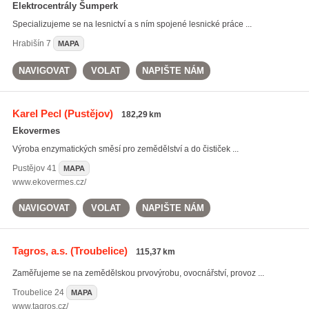
Elektrocentrály Šumperk
Specializujeme se na lesnictví a s ním spojené lesnické práce ...
Hrabišín
7
MAPA
NAVIGOVAT
VOLAT
NAPIŠTE NÁM
Karel Pecl
(Pustějov)
182,29 km
Ekovermes
Výroba enzymatických směsí pro zemědělství a do čističek ...
Pustějov
41
MAPA
www.ekovermes.cz/
NAVIGOVAT
VOLAT
NAPIŠTE NÁM
Tagros, a.s.
(Troubelice)
115,37 km
Zaměřujeme se na zemědělskou prvovýrobu, ovocnářství, provoz ...
Troubelice
24
MAPA
www.tagros.cz/