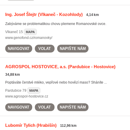
Ing. Josef Šlejtr
(Vlkaneč - Kozohlody)
4,14 km
Zabýváme se problematikou chovu plemene Romanovské ovce.
Vlkaneč
15
MAPA
www.genofond.cz/romanovky/
NAVIGOVAT
VOLAT
NAPIŠTE NÁM
AGROSPOL HOSTOVICE, a.s.
(Pardubice - Hostovice)
34,88 km
Poptáváte čerstvé mléko, vepřové nebo hovězí maso? Sháníte ...
Pardubice
79
MAPA
www.agrospol-hostovice.cz
NAVIGOVAT
VOLAT
NAPIŠTE NÁM
Lubomír Tylich
(Hrabišín)
112,96 km