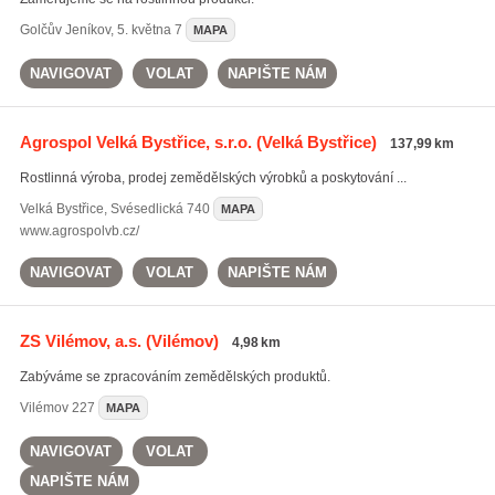
Golčův Jeníkov
,
5. května 7
MAPA
NAVIGOVAT
VOLAT
NAPIŠTE NÁM
Agrospol Velká Bystřice, s.r.o.
(Velká Bystřice)
137,99 km
Rostlinná výroba, prodej zemědělských výrobků a poskytování ...
Velká Bystřice
,
Svésedlická 740
MAPA
www.agrospolvb.cz/
NAVIGOVAT
VOLAT
NAPIŠTE NÁM
ZS Vilémov, a.s.
(Vilémov)
4,98 km
Zabýváme se zpracováním zemědělských produktů.
Vilémov
227
MAPA
NAVIGOVAT
VOLAT
NAPIŠTE NÁM