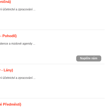
ničná)
účetnictví a zpracování ...
- Pohodlí)
idence a mzdové agendy ...
Napište nám
 - Lány)
účetnictví a zpracování ...
lé Předměstí)