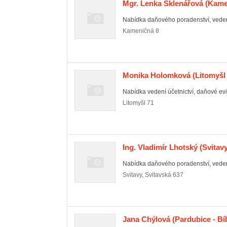
Mgr. Lenka Sklenářová
(Kame
Nabídka daňového poradenství, vedení 
Kameničná
8
Monika Holomková
(Litomyšl 
Nabídka vedení účetnictví, daňové ev
Litomyšl
71
Ing. Vladimír Lhotský
(Svitavy
Nabídka daňového poradenství, vedení 
Svitavy
,
Svitavská 637
Jana Chýlová
(Pardubice - Bí