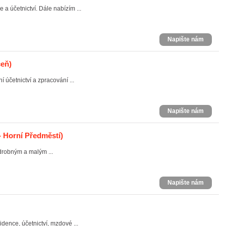
 účetnictví. Dále nabízím ...
Napište nám
eň)
účetnictví a zpracování ...
Napište nám
- Horní Předměstí)
drobným a malým ...
Napište nám
ence, účetnictví, mzdové ...