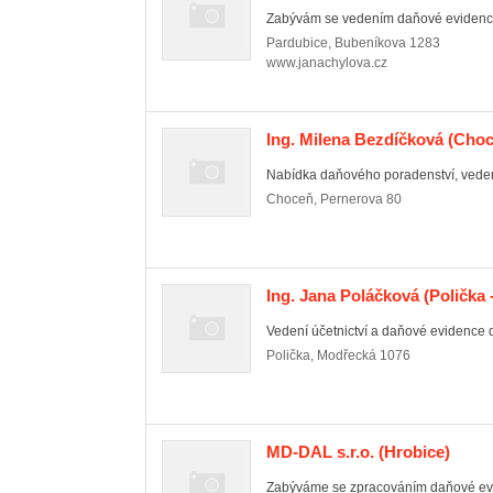
Zabývám se vedením daňové evidence a
Pardubice
,
Bubeníkova 1283
www.janachylova.cz
Ing. Milena Bezdíčková
(Choc
Nabídka daňového poradenství, vedení 
Choceň
,
Pernerova 80
Ing. Jana Poláčková
(Polička 
Vedení účetnictví a daňové evidence 
Polička
,
Modřecká 1076
MD-DAL s.r.o.
(Hrobice)
Zabýváme se zpracováním daňové evid