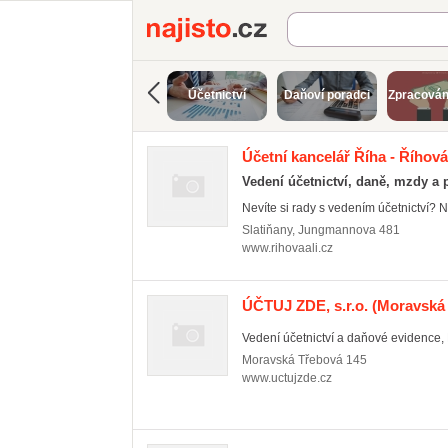
Najisto.cz
Účetnictví
Daňoví poradci
Zpracován
Účetní kancelář Říha - Říhová 
Vedení účetnictví, daně, mzdy a 
Nevíte si rady s vedením účetnictví? 
Slatiňany
,
Jungmannova 481
www.rihovaali.cz
ÚČTUJ ZDE, s.r.o.
(Moravská 
Vedení účetnictví a daňové evidence, D
Moravská Třebová
145
www.uctujzde.cz