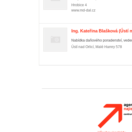
Hrobice
4
www.md-dal.cz
Ing. Kateřina Blašková
(Ústí n
Nabídka daňového poradenství, vedení 
Ústí nad Orlicí
,
Malé Hamry 578