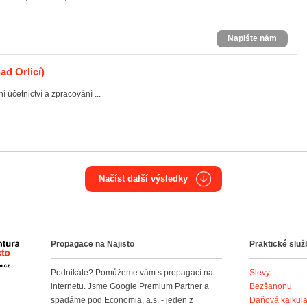
Napište nám
ad Orlicí)
účetnictví a zpracování ...
Načíst další výsledky
Propagace na Najisto
Praktické služ
Agentura Najisto
Podnikáte? Pomůžeme vám s propagací na
Slevy
internetu. Jsme Google Premium Partner a
Bezšanonu
spadáme pod Economia, a.s. - jeden z
Daňová kalkul