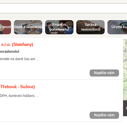
Finanční
Správa
í mezd
Daně a účetnictví
Účetní ku
poradenství
nemovitostí
s.r.o.
(Slatiňany)
poradenství
Nemáte na daně čas ani ...
Napište nám
Třebová - Sušice)
PH, kontrolní hlášení, ...
Napište nám