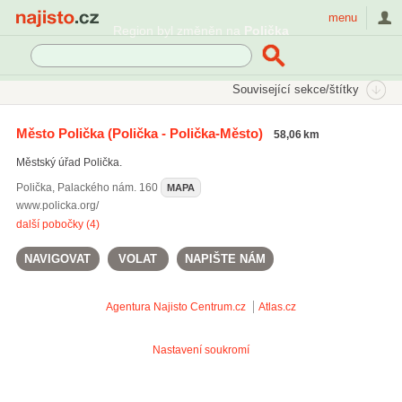
Najisto.cz
menu
Region byl změněn na
Polička
SEKCE
ŠTÍTKY
Související sekce/štítky
Najisto.cz
Úřady a organizace
Samospráva
Město Polička
(Polička - Polička-Město)
58,06 km
Městské úřady a magistráty
Městský úřad Polička.
Odbory úřadů
(343)
Polička
,
Palackého nám. 160
MAPA
www.policka.org/
další pobočky (4)
NAVIGOVAT
VOLAT
NAPIŠTE NÁM
Agentura Najisto
Centrum.cz
Atlas.cz
Nastavení soukromí