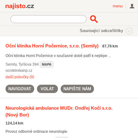
Najisto.cz
menu
SEKCE
ŠTÍTKY
Související sekce/štítky
Najisto.cz
Zdraví
Lékaři a lékařské ordinace
Oční klinika Horní Počernice, s.r.o.
(Semily)
87,76 km
Stomatologie
(3390)
Oční klinika Horní Počernice v současné době patří k nejlépe ...
Praktičtí lékaři
(3011)
Dětští a dorostoví lékaři
(1474)
Semily
,
Tyršova 394
MAPA
ocniklinikahp.cz
Všechny související sekce
další pobočky (9)
NAVIGOVAT
VOLAT
NAPIŠTE NÁM
Neurologická ambulance MUDr. Ondřej Kočí s.r.o.
(Nový Bor)
124,14 km
Provoz odborné ordinace neurologie.