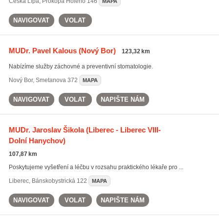
Česká Lípa
,
Prokopa Holého 146
MAPA
NAVIGOVAT
VOLAT
MUDr. Pavel Kalous
(Nový Bor)
123,32 km
Nabízíme služby záchovné a preventivní stomatologie.
Nový Bor
,
Smetanova 372
MAPA
NAVIGOVAT
VOLAT
NAPIŠTE NÁM
MUDr. Jaroslav Šikola
(Liberec - Liberec VIII-
Dolní Hanychov)
107,87 km
Poskytujeme vyšetření a léčbu v rozsahu praktického lékaře pro ...
Liberec
,
Bánskobystrická 122
MAPA
NAVIGOVAT
VOLAT
NAPIŠTE NÁM