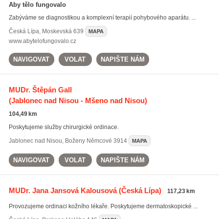
Aby tělo fungovalo
Zabýváme se diagnostikou a komplexní terapií pohybového aparátu. ...
Česká Lípa
,
Moskevská 639
MAPA
www.abytelofungovalo.cz
NAVIGOVAT
VOLAT
NAPIŠTE NÁM
MUDr. Štěpán Gall
(Jablonec nad Nisou - Mšeno nad Nisou)
104,49 km
Poskytujeme služby chirurgické ordinace.
Jablonec nad Nisou
,
Boženy Němcové 3914
MAPA
NAVIGOVAT
VOLAT
NAPIŠTE NÁM
MUDr. Jana Jansová Kalousová
(Česká Lípa)
117,23 km
Provozujeme ordinaci kožního lékaře. Poskytujeme dermatoskopické ...