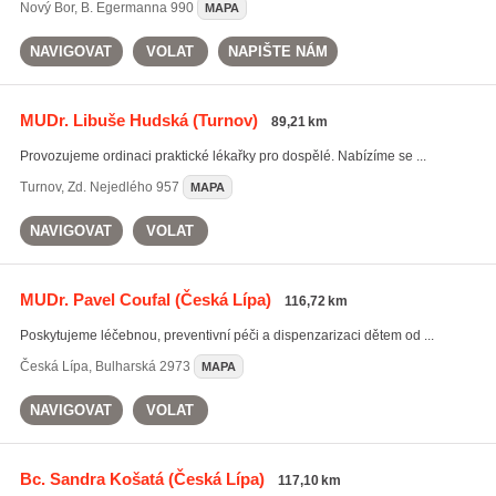
Nový Bor
,
B. Egermanna 990
MAPA
NAVIGOVAT
VOLAT
NAPIŠTE NÁM
MUDr. Libuše Hudská
(Turnov)
89,21 km
Provozujeme ordinaci praktické lékařky pro dospělé. Nabízíme se ...
Turnov
,
Zd. Nejedlého 957
MAPA
NAVIGOVAT
VOLAT
MUDr. Pavel Coufal
(Česká Lípa)
116,72 km
Poskytujeme léčebnou, preventivní péči a dispenzarizaci dětem od ...
Česká Lípa
,
Bulharská 2973
MAPA
NAVIGOVAT
VOLAT
Bc. Sandra Košatá
(Česká Lípa)
117,10 km