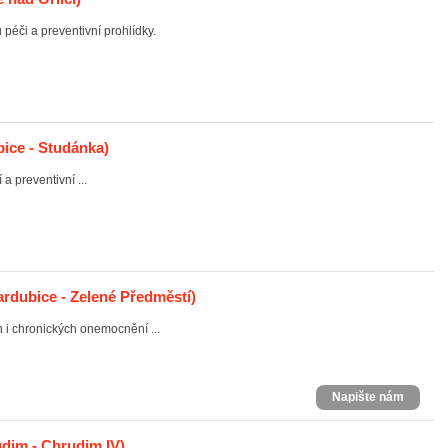
péči a preventivní prohlídky.
ice - Studánka)
a preventivní ...
rdubice - Zelené Předměstí)
 i chronických onemocnění ...
Napište nám
dim - Chrudim IV)