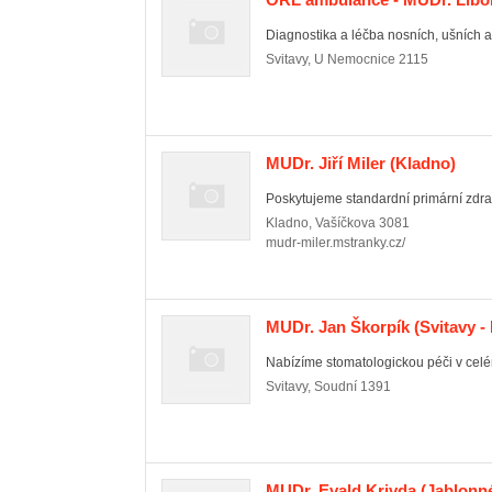
Diagnostika a léčba nosních, ušních a
Svitavy
,
U Nemocnice 2115
MUDr. Jiří Miler
(Kladno)
Poskytujeme standardní primární zdrav
Kladno
,
Vašíčkova 3081
mudr-miler.mstranky.cz/
MUDr. Jan Škorpík
(Svitavy -
Nabízíme stomatologickou péči v cel
Svitavy
,
Soudní 1391
MUDr. Evald Krivda
(Jablonné