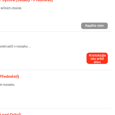
 krčních chorob.
Napište nám
otní péči v rozsahu ...
Kontaktujte
nás ještě
dnes
 Předměstí)
ém rozsahu.
 nad Orlicí)