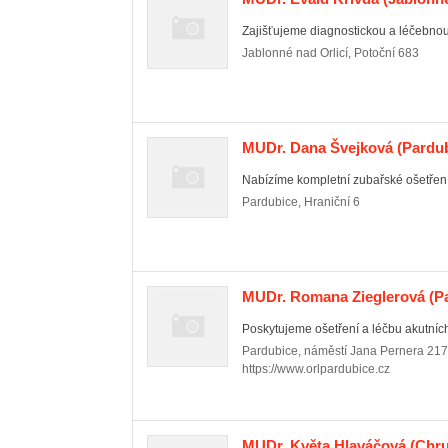
Zajišťujeme diagnostickou a léčebnou 
Jablonné nad Orlicí
,
Potoční 683
MUDr. Dana Švejková
(Pardub
Nabízíme kompletní zubařské ošetření 
Pardubice
,
Hraniční 6
MUDr. Romana Zieglerová
(Pa
Poskytujeme ošetření a léčbu akutních
Pardubice
,
náměstí Jana Pernera 217
https://www.orlpardubice.cz
MUDr. Květa Hlaváčová
(Chru