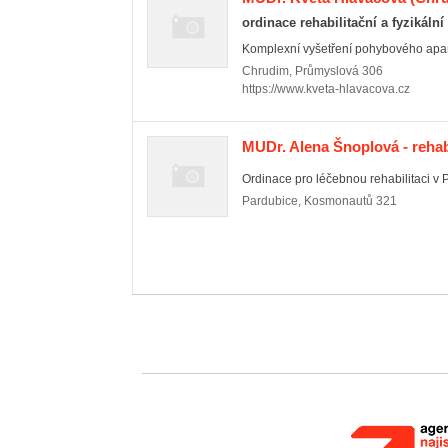
ordinace rehabilitační a fyzikáln
Komplexní vyšetření pohybového apará
Chrudim
,
Průmyslová 306
https://www.kveta-hlavacova.cz
MUDr. Alena Šnoplová - rehab
Ordinace pro léčebnou rehabilitaci v P
Pardubice
,
Kosmonautů 321