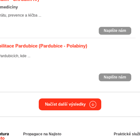
í medicíny
tu, prevence a léčba ...
Napište nám
ilitace Pardubice
(Pardubice - Polabiny)
ardubicích, kde ...
Napište nám
Načíst další výsledky
Propagace na Najisto
Praktické služ
Agentura Najisto