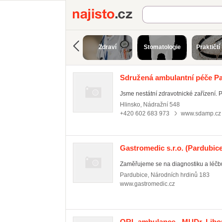
Najisto.cz
Zdraví
Stomatologie
Praktičtí 
Sdružená ambulantní péče Par
Jsme nestátní zdravotnické zařízení. 
Hlinsko
,
Nádražní 548
+420 602 683 973
www.sdamp.cz
Gastromedic s.r.o.
(Pardubice
Zaměřujeme se na diagnostiku a léčbu 
Pardubice
,
Národních hrdinů 183
www.gastromedic.cz
ORL ambulance - MUDr. Libo