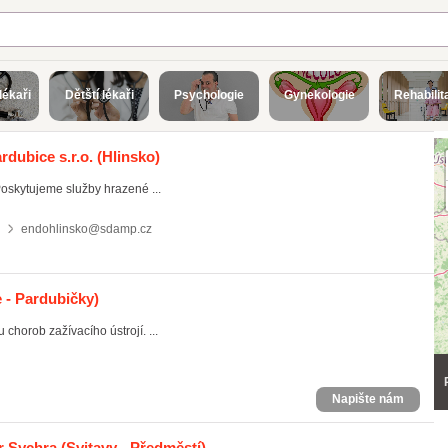
lékaři
Dětští lékaři
Psychologie
Gynekologie
Rehabilit
dubice s.r.o.
(Hlinsko)
Poskytujeme služby hrazené ...
endohlinsko@sdamp.cz
 - Pardubičky)
chorob zažívacího ústrojí. ...
Napište nám
r Sychra
(Svitavy - Předměstí)