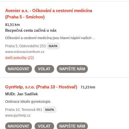
Avenier a.s. - Očkování a cestovní medicína
(Praha 5 - Smíchov)
81,51 km
Bezpečná cesta začíná u nás
Očkování a cestovní medicína jsou hlavní náplní našich ...
Praha 5
,
Ostrovského 253
MAPA
www.ockovacicentrum.cz
další pobočky (22)
NAVIGOVAT
VOLAT
NAPIŠTE NÁM
GynHelp, s.r.o.
(Praha 10 - Hostivař)
71,23 km
MUDr. Jan Sadílek
Ordinace lékaře gynekologie.
Praha 10
,
Tenisová 981
MAPA
www.gynhelp.cz
NAVIGOVAT
VOLAT
NAPIŠTE NÁM