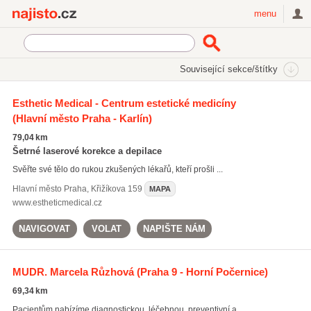
Najisto.cz
menu
SEKCE
ŠTÍTKY
Související sekce/štítky
Najisto.cz
Zdraví
Lékaři a lékařské ordinace
Esthetic Medical - Centrum estetické medicíny
(Hlavní město Praha - Karlín)
Stomatologie
(3390)
Praktičtí lékaři
(3011)
79,04 km
Dětští a dorostoví lékaři
(1474)
Šetrné laserové korekce a depilace
Svěřte své tělo do rukou zkušených lékařů, kteří prošli ...
Všechny související sekce
Hlavní město Praha
,
Křižíkova 159
MAPA
www.estheticmedical.cz
NAVIGOVAT
VOLAT
NAPIŠTE NÁM
MUDR. Marcela Růzhová
(Praha 9 - Horní Počernice)
69,34 km
Pacientům nabízíme diagnostickou, léčebnou, preventivní a ...