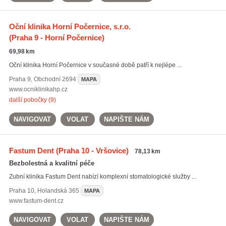
Oční klinika Horní Počernice, s.r.o.
(Praha 9 - Horní Počernice)
69,98 km
Oční klinika Horní Počernice v současné době patří k nejlépe ...
Praha 9
,
Obchodní 2694
MAPA
www.ocniklinikahp.cz
další pobočky (9)
NAVIGOVAT
VOLAT
NAPIŠTE NÁM
Fastum Dent
(Praha 10 - Vršovice)
78,13 km
Bezbolestná a kvalitní péče
Zubní klinika Fastum Dent nabízí komplexní stomatologické služby ...
Praha 10
,
Holandská 365
MAPA
www.fastum-dent.cz
NAVIGOVAT
VOLAT
NAPIŠTE NÁM