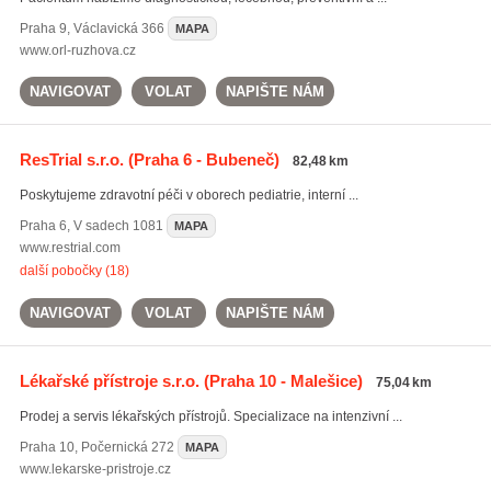
Praha 9
,
Václavická 366
MAPA
www.orl-ruzhova.cz
NAVIGOVAT
VOLAT
NAPIŠTE NÁM
ResTrial s.r.o.
(Praha 6 - Bubeneč)
82,48 km
Poskytujeme zdravotní péči v oborech pediatrie, interní ...
Praha 6
,
V sadech 1081
MAPA
www.restrial.com
další pobočky (18)
NAVIGOVAT
VOLAT
NAPIŠTE NÁM
Lékařské přístroje s.r.o.
(Praha 10 - Malešice)
75,04 km
Prodej a servis lékařských přístrojů. Specializace na intenzivní ...
Praha 10
,
Počernická 272
MAPA
www.lekarske-pristroje.cz