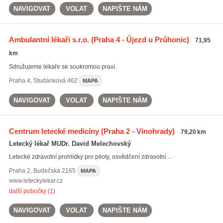
NAVIGOVAT
VOLAT
NAPIŠTE NÁM
Ambulantní lékaři s.r.o.
(Praha 4 - Újezd u Průhonic)
71,95
km
Sdružujeme lékaře se soukromou praxí.
Praha 4
,
Studánková 462
MAPA
NAVIGOVAT
VOLAT
NAPIŠTE NÁM
Centrum letecké medicíny
(Praha 2 - Vinohrady)
79,20 km
Letecký lékař MUDr. David Melechovský
Letecké zdravotní prohlídky pro piloty, osvědčení zdravotní ...
Praha 2
,
Budečská 2165
MAPA
www.leteckylekar.cz
další pobočky (1)
NAVIGOVAT
VOLAT
NAPIŠTE NÁM