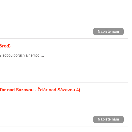
Napište nám
Brod)
 léčbou poruch a nemocí ...
ár nad Sázavou - Žďár nad Sázavou 4)
Napište nám