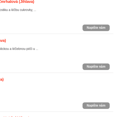
Zmrhalová
(Jihlava)
tiku a léčbu cukrovky, ...
Napište nám
ava)
ckou a léčebnou péči u ...
Napište nám
a)
Napište nám