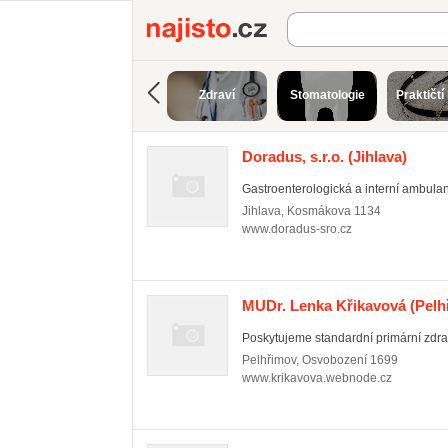
Najisto.cz
Zdraví
Stomatologie
Praktičtí 
Doradus, s.r.o.
(Jihlava)
Gastroenterologická a interní ambulan
Jihlava
,
Kosmákova 1134
www.doradus-sro.cz
MUDr. Lenka Křikavová
(Pelh
Poskytujeme standardní primární zdrav
Pelhřimov
,
Osvobození 1699
www.krikavova.webnode.cz