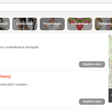
lékaři
Dětští lékaři
Psychologie
Gynekologie
Rehabilit
ce s endoskopií a sonografií.
Napište nám
řimov)
otní péči v rozsahu ...
Napište nám