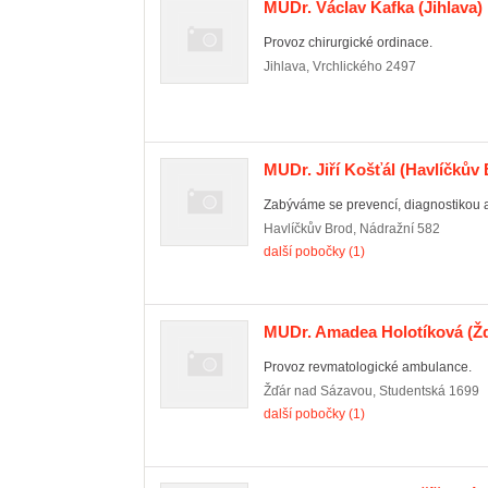
MUDr. Václav Kafka
(Jihlava)
Provoz chirurgické ordinace.
Jihlava
,
Vrchlického 2497
MUDr. Jiří Košťál
(Havlíčkův 
Zabýváme se prevencí, diagnostikou a
Havlíčkův Brod
,
Nádražní 582
další pobočky (1)
MUDr. Amadea Holotíková
(Žď
Provoz revmatologické ambulance.
Žďár nad Sázavou
,
Studentská 1699
další pobočky (1)