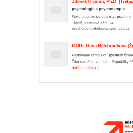
Zdeněk Krpoun, Ph.D.
(Třebíč
psychologie a psychoterapie
Psychologické poradenství, psychotera
Třebíč
,
Martinské nám. 143
psycholog-protrebic-cz.webnode.cz
MUDr. Hana Bělehrádková
(Ž
Pokrýváme komplexní spektrum činnost
Žďár nad Sázavou
,
nám. Republiky 6
další pobočky (1)