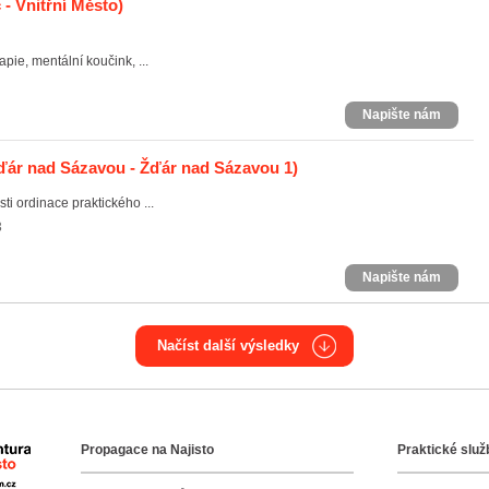
 - Vnitřní Město)
pie, mentální koučink, ...
Napište nám
ďár nad Sázavou - Žďár nad Sázavou 1)
i ordinace praktického ...
3
Napište nám
Načíst další výsledky
Propagace na Najisto
Praktické služ
Agentura Najisto