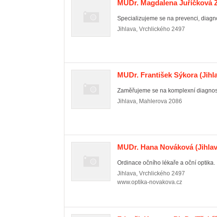
MUDr. Magdalena Juříčková 
Specializujeme se na prevenci, diagnos
Jihlava
,
Vrchlického 2497
MUDr. František Sýkora
(Jihl
Zaměřujeme se na komplexní diagnosti
Jihlava
,
Mahlerova 2086
MUDr. Hana Nováková
(Jihlav
Ordinace očního lékaře a oční optika.
Jihlava
,
Vrchlického 2497
www.optika-novakova.cz