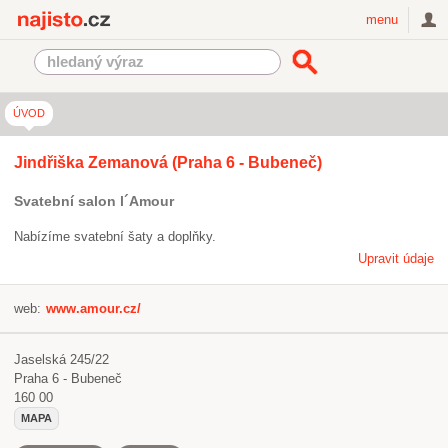
Najisto.cz
menu
ÚVOD
Jindřiška Zemanová (Praha 6 - Bubeneč)
Svatební salon l´Amour
Nabízíme svatební šaty a doplňky.
Upravit údaje
web:
www.amour.cz/
Jaselská 245/22
Praha 6 - Bubeneč
160 00
MAPA