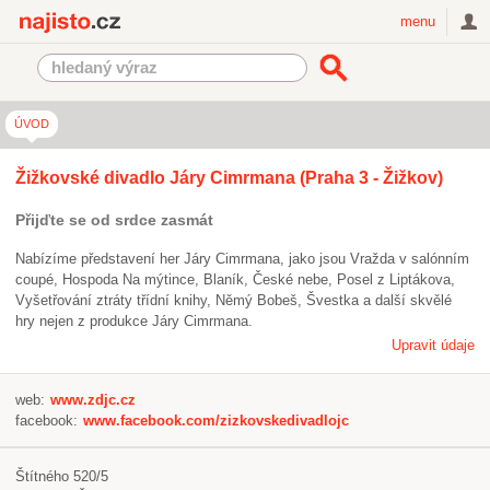
Najisto.cz
menu
ÚVOD
Žižkovské divadlo Járy Cimrmana (Praha 3 - Žižkov)
Přijďte se od srdce zasmát
Nabízíme představení her Járy Cimrmana, jako jsou Vražda v salónním
coupé, Hospoda Na mýtince, Blaník, České nebe, Posel z Liptákova,
Vyšetřování ztráty třídní knihy, Němý Bobeš, Švestka a další skvělé
hry nejen z produkce Járy Cimrmana.
Upravit údaje
web:
www.zdjc.cz
facebook:
www.facebook.com/zizkovskedivadlojc
Štítného 520/5