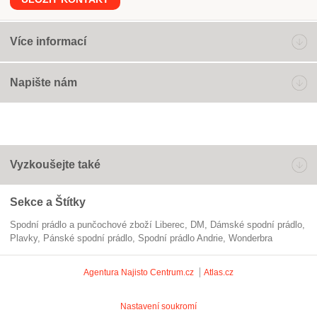
Více informací
Napište nám
Vyzkoušejte také
Sekce a Štítky
Spodní prádlo a punčochové zboží Liberec
DM
dámské spodní prádlo
plavky
pánské spodní prádlo
spodní prádlo Andrie
wonderbra
Agentura Najisto
Centrum.cz
Atlas.cz
Nastavení soukromí