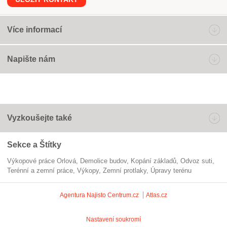
Více informací
Napište nám
Vyzkoušejte také
Sekce a Štítky
Výkopové práce Orlová
demolice budov
kopání základů
odvoz suti
Terénní a zemní práce
výkopy
zemní protlaky
úpravy terénu
Agentura Najisto
Centrum.cz
Atlas.cz
Nastavení soukromí