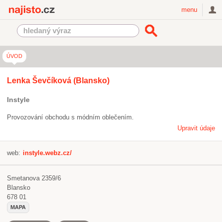
Najisto.cz
menu
ÚVOD
Lenka Ševčíková (Blansko)
Instyle
Provozování obchodu s módním oblečením.
Upravit údaje
web:
instyle.webz.cz/
Smetanova 2359/6
Blansko
678 01
MAPA