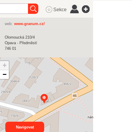
Sekce
web:
www.granum.cz/
Olomoucká 210/4
Opava - Předměstí
746 01
+
−
Navigovat