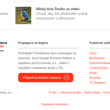
Dětský klub Školka na statku
znamka
Chcete, aby Váš předškolák vynikal
všestranností a přirozeným ...
Propagace na Najisto
Praktické služ
Agentura Najisto
Podnikáte? Pomůžeme vám s propagací na
Slevy
internetu. Jsme Google Premium Partner a
Bezšanonu
spadáme pod Economia, a.s. - jeden z
Daňová kalkul
největších mediálních domů v ČR.
Centrum firem
Email
Podpořit podnikání reklamou
Slovníky
TV Program
mia, a.s.
O nás
Všechny služby
Volná místa
Ochr
Nastavení soukromí