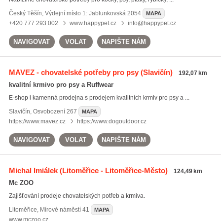
Český Těšín
,
Výdejní místo 1: Jablunkovská 2054
MAPA
+420 777 293 002
www.happypet.cz
info@happypet.cz
NAVIGOVAT
VOLAT
NAPIŠTE NÁM
MAVEZ - chovatelské potřeby pro psy
(Slavičín)
192,07 km
kvalitní krmivo pro psy a Ruffwear
E-shop i kamenná prodejna s prodejem kvalitních krmiv pro psy a ...
Slavičín
,
Osvobození 267
MAPA
https://www.mavez.cz
https://www.dogoutdoor.cz
NAVIGOVAT
VOLAT
NAPIŠTE NÁM
Michal Imiálek
(Litoměřice - Litoměřice-Město)
124,49 km
Mc ZOO
Zajišťování prodeje chovatelských potřeb a krmiva.
Litoměřice
,
Mírové náměstí 41
MAPA
www.mczoo.cz