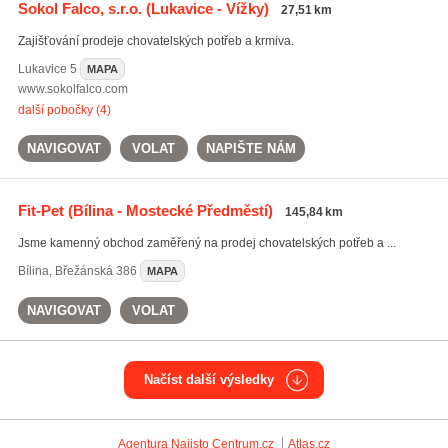
Sokol Falco, s.r.o.
(Lukavice - Vížky)
27,51 km
Zajišťování prodeje chovatelských potřeb a krmiva.
Lukavice
5
MAPA
www.sokolfalco.com
další pobočky (4)
NAVIGOVAT
VOLAT
NAPIŠTE NÁM
Fit-Pet
(Bílina - Mostecké Předměstí)
145,84 km
Jsme kamenný obchod zaměřený na prodej chovatelských potřeb a ...
Bílina
,
Břežánská 386
MAPA
NAVIGOVAT
VOLAT
Načíst další výsledky
Agentura Najisto
Centrum.cz
Atlas.cz