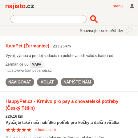
Najisto.cz
menu
SEKCE
ŠTÍTKY
Související sekce/štítky
Najisto.cz
pelíšky pro psy
KamPet
(Žermanice)
213,25 km
pelíšky pro psy
(581)
Vývoj, výroba a prodej sedacích a polohovacích vaků s tradicí od ...
chovatelské potřeby pro kočky
(1099)
pamlsky pro zvířata
(495)
Žermanice
60
MAPA
https://www.kampet-shop.cz
Všechny související štítky
NAVIGOVAT
VOLAT
NAPIŠTE NÁM
HappyPet.cz - Krmivo pro psy a chovatelské potřeby
(Český Těšín)
226,16 km
Využijte také naši nabídku potřeb pro kočky a další zvířátka
4
hodnocení
Nabízíme chovatelské potřeby pro kočky, psy, ptáky, rybičky, ...