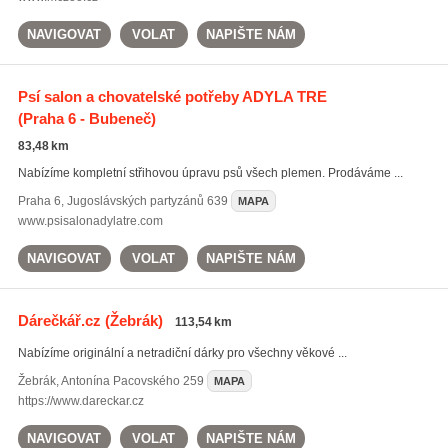
NAVIGOVAT
VOLAT
NAPIŠTE NÁM
Psí salon a chovatelské potřeby ADYLA TRE
(Praha 6 - Bubeneč)
83,48 km
Nabízíme kompletní střihovou úpravu psů všech plemen. Prodáváme ...
Praha 6
,
Jugoslávských partyzánů 639
MAPA
www.psisalonadylatre.com
NAVIGOVAT
VOLAT
NAPIŠTE NÁM
Dárečkář.cz
(Žebrák)
113,54 km
Nabízíme originální a netradiční dárky pro všechny věkové ...
Žebrák
,
Antonína Pacovského 259
MAPA
https://www.dareckar.cz
NAVIGOVAT
VOLAT
NAPIŠTE NÁM