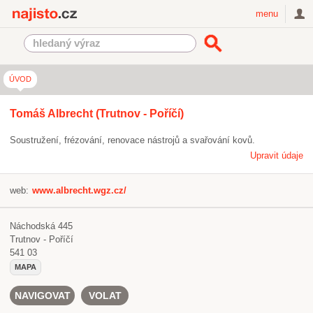
Najisto.cz
menu
ÚVOD
Tomáš Albrecht (Trutnov - Poříčí)
Soustružení, frézování, renovace nástrojů a svařování kovů.
Upravit údaje
web:
www.albrecht.wgz.cz/
Náchodská 445
Trutnov - Poříčí
541 03
MAPA
NAVIGOVAT
VOLAT