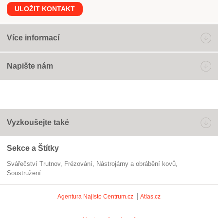
ULOŽIT KONTAKT
Více informací
Napište nám
Vyzkoušejte také
Sekce a Štítky
Svářečství Trutnov
frézování
Nástrojárny a obrábění kovů
soustružení
Agentura Najisto
Centrum.cz
Atlas.cz