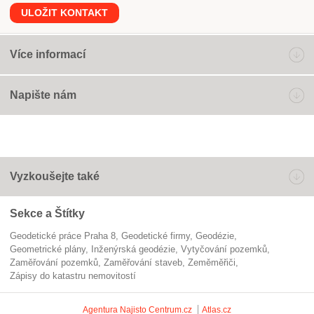
ULOŽIT KONTAKT
Více informací
Napište nám
Vyzkoušejte také
Sekce a Štítky
Geodetické práce Praha 8
geodetické firmy
geodézie
geometrické plány
inženýrská geodézie
vytyčování pozemků
zaměřování pozemků
zaměřování staveb
zeměměřiči
zápisy do katastru nemovitostí
Agentura Najisto
Centrum.cz
Atlas.cz