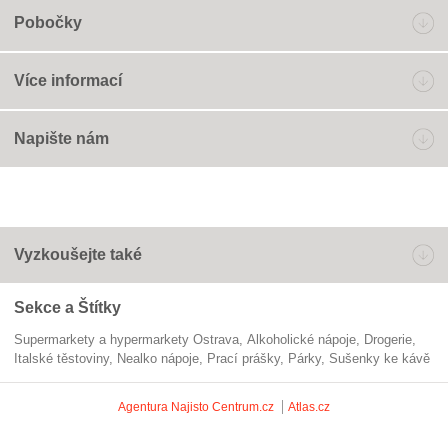
Pobočky
Více informací
Napište nám
Vyzkoušejte také
Sekce a Štítky
Supermarkety a hypermarkety Ostrava
alkoholické nápoje
Drogerie
italské těstoviny
nealko nápoje
prací prášky
párky
sušenky ke kávě
Agentura Najisto
Centrum.cz
Atlas.cz