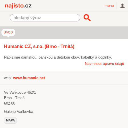
Najisto.cz
menu
ÚVOD
Humanic CZ, s.r.o. (Brno - Trnitá)
Nabízíme dámskou, pánskou a dětskou obuv, kabelky a doplňky.
Navrhnout úpravu údajů
web:
www.humanic.net
Ve Vaňkovce 462/1
Brno - Trnitá
602 00
Galerie Vaňkovka
MAPA