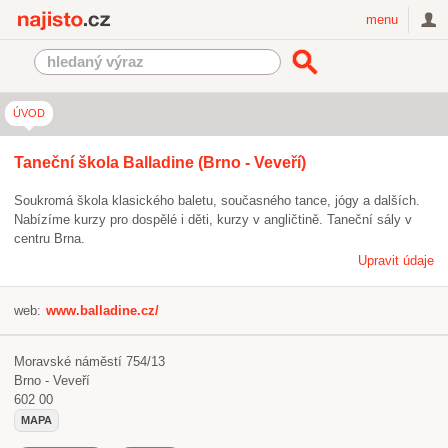
Najisto.cz
menu
ÚVOD
Taneční škola Balladine (Brno - Veveří)
Soukromá škola klasického baletu, současného tance, jógy a dalších.
Nabízíme kurzy pro dospělé i děti, kurzy v angličtině. Taneční sály v
centru Brna.
Upravit údaje
web:
www.balladine.cz/
Moravské náměstí 754/13
Brno - Veveří
602 00
MAPA