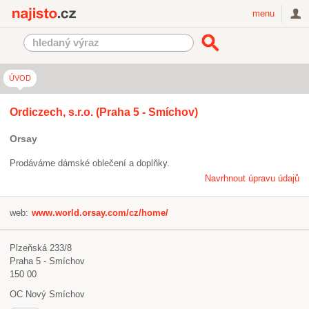
Najisto.cz
menu
ÚVOD
Ordiczech, s.r.o. (Praha 5 - Smíchov)
Orsay
Prodáváme dámské oblečení a doplňky.
Navrhnout úpravu údajů
web:
www.world.orsay.com/cz/home/
Plzeňská 233/8
Praha 5 - Smíchov
150 00
OC Nový Smíchov