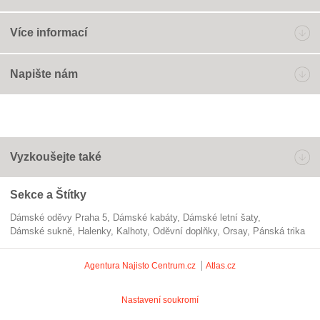
Více informací
Napište nám
Vyzkoušejte také
Sekce a Štítky
Dámské oděvy Praha 5
dámské kabáty
dámské letní šaty
dámské sukně
halenky
kalhoty
Oděvní doplňky
Orsay
pánská trika
Agentura Najisto
Centrum.cz
Atlas.cz
Nastavení soukromí