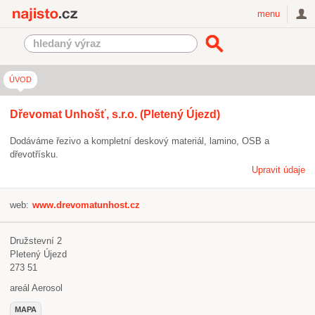
Najisto.cz
menu
ÚVOD
Dřevomat Unhošť, s.r.o. (Pletený Újezd)
Dodáváme řezivo a kompletní deskový materiál, lamino, OSB a
dřevotřísku.
Upravit údaje
web:
www.drevomatunhost.cz
Družstevní 2
Pletený Újezd
273 51
areál Aerosol
MAPA