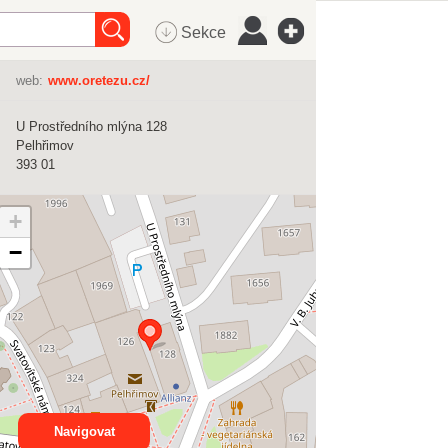
Sekce
web:
www.oretezu.cz/
U Prostředního mlýna 128
Pelhřimov
393 01
+
−
Navigovat