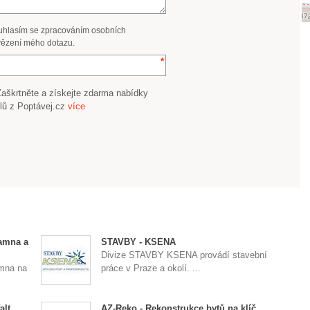
uhlasím se zpracováním osobních
ězení mého dotazu.
Zaškrtněte a získejte zdarma nabídky
lů z Poptávej.cz
více
amna a
STAVBY - KSENA
Divize STAVBY KSENA provádí stavební
mna na
práce v Praze a okolí. ...
alt
AZ-Reko - Rekonstrukce bytů na klíč