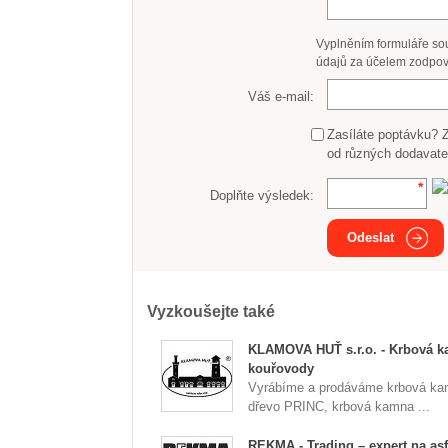
Vyplněním formuláře so
údajů za účelem zodpov
Váš e-mail:
Zasíláte poptávku? 
od různých dodavate
Doplňte výsledek:
Odeslat
Vyzkoušejte také
KLAMOVA HUŤ s.r.o. - Krbová k
kouřovody
Vyrábíme a prodáváme krbová ka
dřevo PRINC, krbová kamna ...
REKMA - Trading – expert na asf