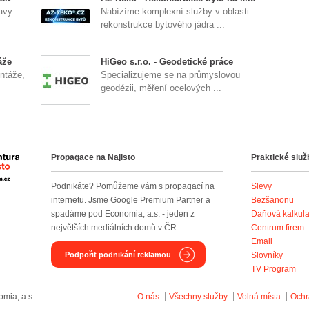
avy
Nabízíme komplexní služby v oblasti
rekonstrukce bytového jádra ...
áže
HiGeo s.r.o. - Geodetické práce
ntáže,
Specializujeme se na průmyslovou
geodézii, měření ocelových ...
Propagace na Najisto
Praktické služ
Agentura Najisto
Podnikáte? Pomůžeme vám s propagací na
Slevy
internetu. Jsme Google Premium Partner a
Bezšanonu
spadáme pod Economia, a.s. - jeden z
Daňová kalkul
největších mediálních domů v ČR.
Centrum firem
Email
Podpořit podnikání reklamou
Slovníky
TV Program
mia, a.s.
O nás
Všechny služby
Volná místa
Ochr