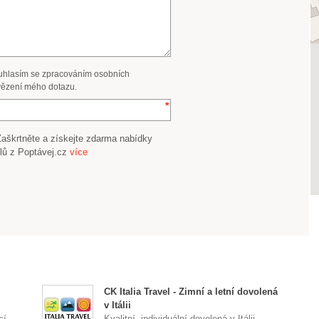
uhlasím se zpracováním osobních
ězení mého dotazu.
Zaškrtněte a získejte zdarma nabídky
lů z Poptávej.cz
více
CK Italia Travel - Zimní a letní dovolená
v Itálii
í ...
Kvalitní, individuální dovolená v Itálii.