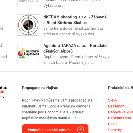
Vyberte si ...
NKTEAM shooting s.r.o. - Zábavné
střílení Stříbrná Skalice
lé
Jsme trefa do černého! Zajímá vás
střelba a chcete si vyzkoušet, ...
d
Agentura TAPAZA s.r.o. - Pořadatel
dětských táborů
 nad
Dopřejte svým dětem krásné zážitky z
letních táborů. Prázdniny s ...
Propagace na Najisto
Praktické služ
Agentura Najisto
Podnikáte? Pomůžeme vám s propagací na
Slevy
internetu. Jsme Google Premium Partner a
Bezšanonu
spadáme pod Economia, a.s. - jeden z
Daňová kalkul
největších mediálních domů v ČR.
Centrum firem
Email
Podpořit podnikání reklamou
Slovníky