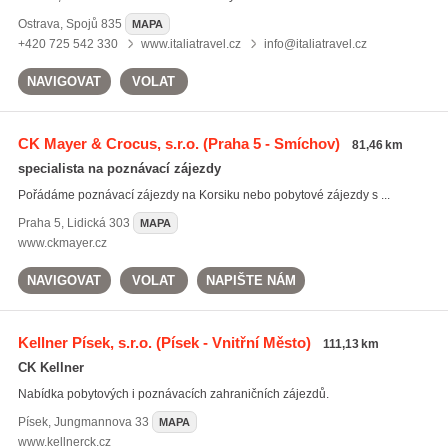
Ostrava
,
Spojů 835
MAPA
+420 725 542 330
www.italiatravel.cz
info@italiatravel.cz
NAVIGOVAT
VOLAT
CK Mayer & Crocus, s.r.o.
(Praha 5 - Smíchov)
81,46 km
specialista na poznávací zájezdy
Pořádáme poznávací zájezdy na Korsiku nebo pobytové zájezdy s ...
Praha 5
,
Lidická 303
MAPA
www.ckmayer.cz
NAVIGOVAT
VOLAT
NAPIŠTE NÁM
Kellner Písek, s.r.o.
(Písek - Vnitřní Město)
111,13 km
CK Kellner
Nabídka pobytových i poznávacích zahraničních zájezdů.
Písek
,
Jungmannova 33
MAPA
www.kellnerck.cz