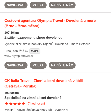
NAVIGOVAT
VOLAT
NAPIŠTE NÁM
Cestovní agentura Olympia Travel - Dovolená u moře
(Brno - Brno-město)
107,46 km
Zažijte nezapomenutelnou dovolenou
Vyberte si ze široké nabídky zájezdů. Dovolená u moře i letecké ...
Brno
,
Kobližná 47
MAPA
www.olympiatravel.cz
NAVIGOVAT
VOLAT
NAPIŠTE NÁM
CK Italia Travel - Zimní a letní dovolená v Itálii
(Ostrava - Poruba)
193,90 km
Specialisté na zimní a letní dovolené
7
hodnocení
Kvalitní, individuální dovolená v Itálii. Vyberte si ...