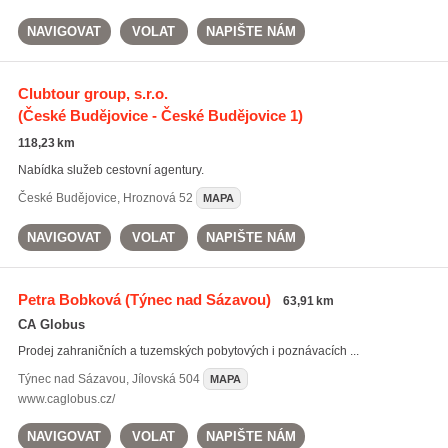
NAVIGOVAT
VOLAT
NAPIŠTE NÁM
Clubtour group, s.r.o.
(České Budějovice - České Budějovice 1)
118,23 km
Nabídka služeb cestovní agentury.
České Budějovice
,
Hroznová 52
MAPA
NAVIGOVAT
VOLAT
NAPIŠTE NÁM
Petra Bobková
(Týnec nad Sázavou)
63,91 km
CA Globus
Prodej zahraničních a tuzemských pobytových i poznávacích ...
Týnec nad Sázavou
,
Jílovská 504
MAPA
www.caglobus.cz/
NAVIGOVAT
VOLAT
NAPIŠTE NÁM