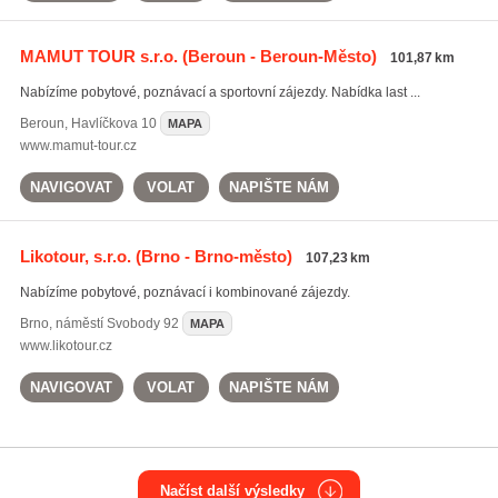
MAMUT TOUR s.r.o.
(Beroun - Beroun-Město)
101,87 km
Nabízíme pobytové, poznávací a sportovní zájezdy. Nabídka last ...
Beroun
,
Havlíčkova 10
MAPA
www.mamut-tour.cz
NAVIGOVAT
VOLAT
NAPIŠTE NÁM
Likotour, s.r.o.
(Brno - Brno-město)
107,23 km
Nabízíme pobytové, poznávací i kombinované zájezdy.
Brno
,
náměstí Svobody 92
MAPA
www.likotour.cz
NAVIGOVAT
VOLAT
NAPIŠTE NÁM
Načíst další výsledky