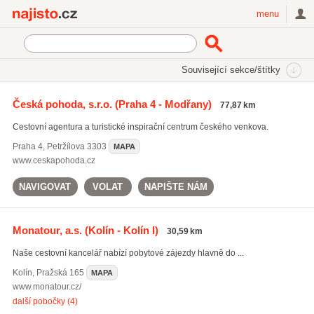
Najisto.cz
menu
SEKCE
ŠTÍTKY
Související sekce/štítky
Najisto.cz
cesty za poznáním
Česká pohoda, s.r.o.
(Praha 4 - Modřany)
77,87 km
cesty za poznáním
(331)
Cestovní agentura a turistické inspirační centrum českého venkova.
dovolená u moře
(615)
poznávací zájezdy letecky
(357)
Praha 4
,
Petržílova 3303
MAPA
www.ceskapohoda.cz
Všechny související štítky
NAVIGOVAT
VOLAT
NAPIŠTE NÁM
Monatour, a.s.
(Kolín - Kolín I)
30,59 km
Naše cestovní kancelář nabízí pobytové zájezdy hlavně do ...
Kolín
,
Pražská 165
MAPA
www.monatour.cz/
další pobočky (4)