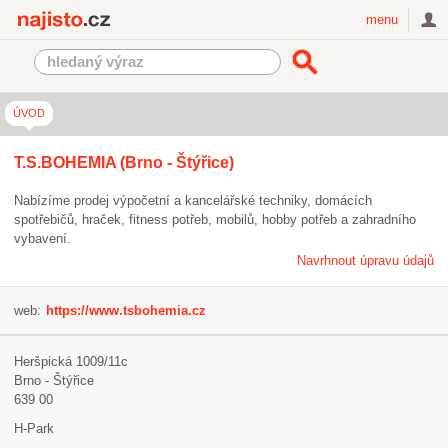
Najisto.cz
menu
ÚVOD
T.S.BOHEMIA (Brno - Štýřice)
Nabízíme prodej výpočetní a kancelářské techniky, domácích
spotřebičů, hraček, fitness potřeb, mobilů, hobby potřeb a zahradního
vybavení.
Navrhnout úpravu údajů
web:
https://www.tsbohemia.cz
Heršpická 1009/11c
Brno - Štýřice
639 00
H-Park