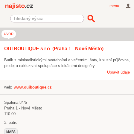
Najisto.cz
menu
ÚVOD
OUI BOUTIQUE s.r.o. (Praha 1 - Nové Město)
Butik s minimalistickými svatebními a večerními šaty, luxusní půjčovna,
prodej a exkluzivní spolupráce s lokálními designéry.
Upravit údaje
web:
www.ouiboutique.cz
Spálená 84/5
Praha 1 - Nové Město
110 00
3. patro
MAPA