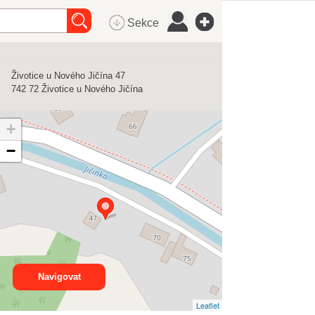
Sekce
Životice u Nového Jičína 47
742 72
Životice u Nového Jičína
+
−
Navigovat
Leaflet