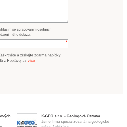
uhlasím se zpracováním osobních
ězení mého dotazu.
Zaškrtněte a získejte zdarma nabídky
lů z Poptávej.cz
více
nových
K-GEO s.r.o. - Geologové Ostrava
Jsme firma specializovaná na geologické
mu
práce. Nabízíme ...