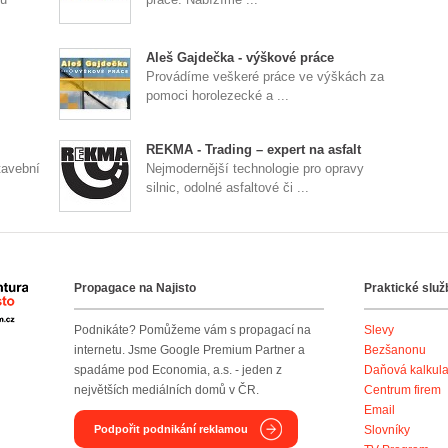
Aleš Gajdečka - výškové práce
Provádíme veškeré práce ve výškách za
pomoci horolezecké a ...
REKMA - Trading – expert na asfalt
avební
Nejmodernější technologie pro opravy
silnic, odolné asfaltové či ...
Propagace na Najisto
Praktické služ
Agentura Najisto
Podnikáte? Pomůžeme vám s propagací na
Slevy
internetu. Jsme Google Premium Partner a
Bezšanonu
spadáme pod Economia, a.s. - jeden z
Daňová kalkul
největších mediálních domů v ČR.
Centrum firem
Email
Podpořit podnikání reklamou
Slovníky