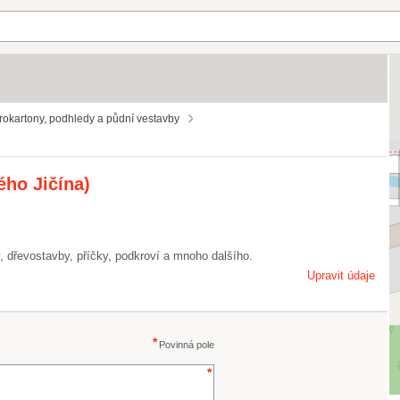
okartony, podhledy a půdní vestavby
ého Jičína)
, dřevostavby, příčky, podkroví a mnoho dalšího.
Upravit údaje
Povinná pole